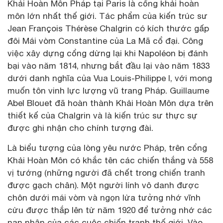
Khải Hoàn Môn Pháp tại Paris là cổng khải hoàn
môn lớn nhất thế giới. Tác phẩm của kiến trúc sư
Jean François Thérèse Chalgrin có kích thước gấp
đôi Mái vòm Constantine của La Mã cổ đại. Công
việc xây dựng cổng dừng lại khi Napoléon bị đánh
bại vào năm 1814, nhưng bắt đầu lại vào năm 1833
dưới danh nghĩa của Vua Louis-Philippe I, với mong
muốn tôn vinh lực lượng vũ trang Pháp. Guillaume
Abel Blouet đã hoàn thành Khải Hoàn Môn dựa trên
thiết kế của Chalgrin và là kiến trúc sư thực sự
được ghi nhận cho chính tượng đài.
Là biểu tượng của lòng yêu nước Pháp, trên cổng
Khải Hoàn Môn có khắc tên các chiến thắng và 558
vị tướng (những người đã chết trong chiến tranh
được gạch chân). Một người lính vô danh được
chôn dưới mái vòm và ngọn lửa tưởng nhớ vĩnh
cửu được thắp lên từ năm 1920 để tưởng nhớ các
nạn nhân của các cuộc chiến tranh thế giới. Vào