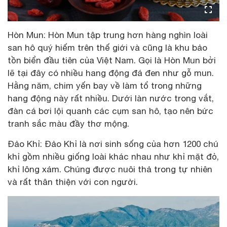
Hòn Mun: Hòn Mun tập trung hơn hàng nghìn loài
san hô quý hiếm trên thế giới và cũng là khu bảo
tồn biển đầu tiên của Việt Nam. Gọi là Hòn Mun bởi
lẽ tại đây có nhiều hang động đá đen như gỗ mun.
Hằng năm, chim yến bay về làm tổ trong những
hang động này rất nhiều. Dưới làn nước trong vắt,
đàn cá bơi lội quanh các cụm san hô, tạo nên bức
tranh sắc màu đầy thơ mộng.
Đảo Khỉ: Đảo Khỉ là nơi sinh sống của hơn 1200 chú
khỉ gồm nhiều giống loài khác nhau như khỉ mặt đỏ,
khỉ lông xám. Chúng được nuôi thả trong tự nhiên
và rất thân thiện với con người.