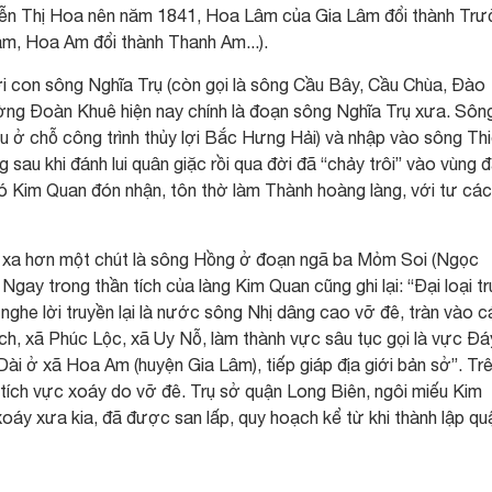
guyễn Thị Hoa nên năm 1841, Hoa Lâm của Gia Lâm đổi thành Tr
m, Hoa Am đổi thành Thanh Am...).
bởi con sông Nghĩa Trụ (còn gọi là sông Cầu Bây, Cầu Chùa, Đào
ng Đoàn Khuê hiện nay chính là đoạn sông Nghĩa Trụ xưa. Sôn
ầu ở chỗ công trình thủy lợi Bắc Hưng Hải) và nhập vào sông Th
sau khi đánh lui quân giặc rồi qua đời đã “chảy trôi” vào vùng đ
có Kim Quan đón nhận, tôn thờ làm Thành hoàng làng, với tư các
 xa hơn một chút là sông Hồng ở đoạn ngã ba Mỏm Soi (Ngọc
 Ngay trong thần tích của làng Kim Quan cũng ghi lại: “Đại loại tr
 nghe lời truyền lại là nước sông Nhị dâng cao vỡ đê, tràn vào c
, xã Phúc Lộc, xã Uy Nỗ, làm thành vực sâu tục gọi là vực Đá
ài ở xã Hoa Am (huyện Gia Lâm), tiếp giáp địa giới bản sở”. Tr
tích vực xoáy do vỡ đê. Trụ sở quận Long Biên, ngôi miếu Kim
oáy xưa kia, đã được san lấp, quy hoạch kể từ khi thành lập qu