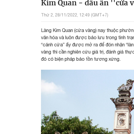
Kim Quan - dấu ấn ''cửa 
Thứ 2, 28/11/2022, 12:49 (GMT+7)
Làng Kim Quan (cửa vàng) nay thuộc phường 
văn hóa và luôn được bảo lưu trong tình trạ
“cánh cửa” ấy được mở ra để đón nhận “làn 
vàng thì cần nghiên cứu giá trị, đánh giá thự
đó có biện pháp bảo tồn tương xứng.