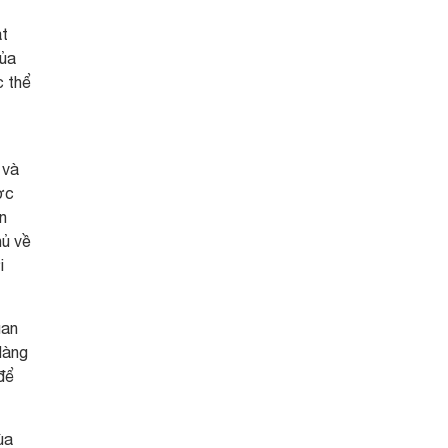
át
của
c thể
 và
ợc
ần
hủ về
i
uan
làng
để
ùa