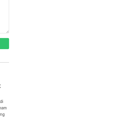
g
di
tham
ong