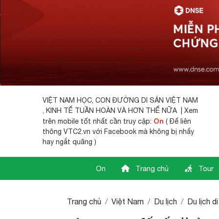
VIỆT NAM HỌC,
CON ĐƯỜNG DI SẢN VIỆT NAM
, KINH TẾ TUẦN HOÀN VÀ HƠN THẾ NỮA | Xem
On
trên mobile tốt nhất cần truy cập:
( Để liên
thông VTC2.vn với Facebook mà không bị nhẩy
hay ngắt quãng )
On
Trang chủ
Tour
Trang chủ
Việt Nam
Du lịch
Du lịch d