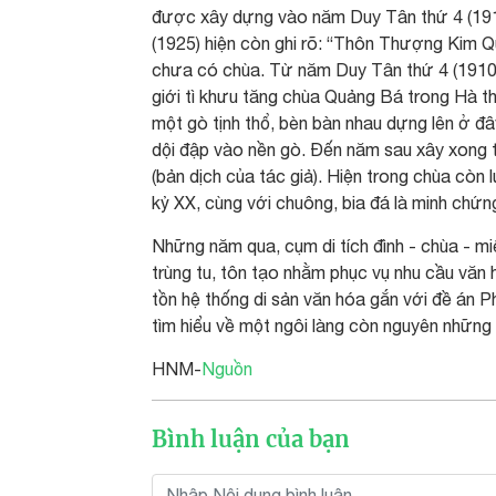
được xây dựng vào năm Duy Tân thứ 4 (1910
(1925) hiện còn ghi rõ: “Thôn Thượng Kim Q
chưa có chùa. Từ năm Duy Tân thứ 4 (1910) 
giới tì khưu tăng chùa Quảng Bá trong Hà th
một gò tịnh thổ, bèn bàn nhau dựng lên ở đâ
dội đập vào nền gò. Đến năm sau xây xong thi
(bản dịch của tác giả). Hiện trong chùa cò
kỷ XX, cùng với chuông, bia đá là minh chứng
Những năm qua, cụm di tích đình - chùa -
trùng tu, tôn tạo nhằm phục vụ nhu cầu văn
tồn hệ thống di sản văn hóa gắn với đề án P
tìm hiểu về một ngôi làng còn nguyên nhữn
HNM-
Nguồn
Bình luận của bạn