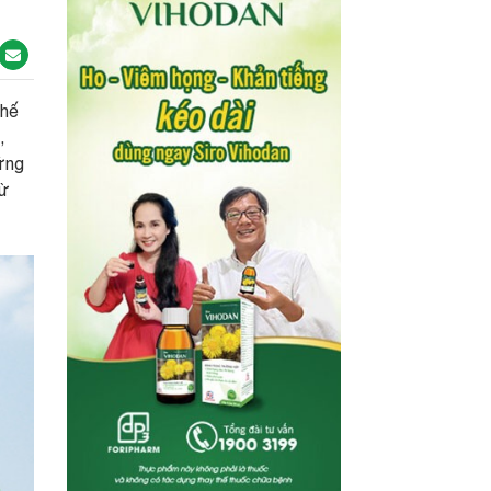
chế
,
vững
từ