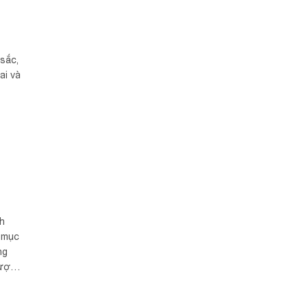
 sắc,
ai và
nh
h mục
ng
được
uyện