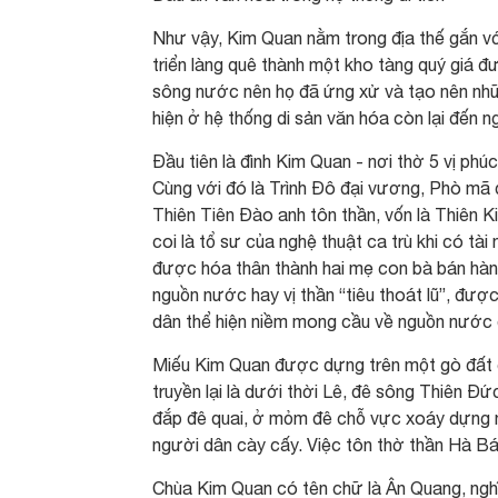
Như vậy, Kim Quan nằm trong địa thế gắn 
triển làng quê thành một kho tàng quý giá 
sông nước nên họ đã ứng xử và tạo nên những 
hiện ở hệ thống di sản văn hóa còn lại đến n
Đầu tiên là đình Kim Quan - nơi thờ 5 vị ph
Cùng với đó là Trình Đô đại vương, Phò mã 
Thiên Tiên Đào anh tôn thần, vốn là Thiên
coi là tổ sư của nghệ thuật ca trù khi có tài
được hóa thân thành hai mẹ con bà bán hàng
nguồn nước hay vị thần “tiêu thoát lũ”, đượ
dân thể hiện niềm mong cầu về nguồn nước ổ
Miếu Kim Quan được dựng trên một gò đất 
truyền lại là dưới thời Lê, đê sông Thiên Đ
đắp đê quai, ở mỏm đê chỗ vực xoáy dựng n
người dân cày cấy. Việc tôn thờ thần Hà B
Chùa Kim Quan có tên chữ là Ân Quang, nghĩa