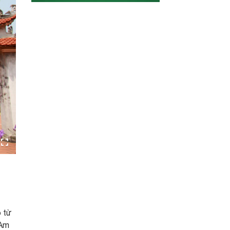
 từ
 Am