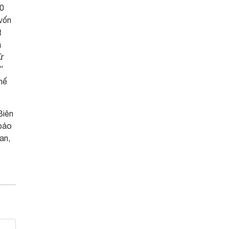
10
 vốn
t
a
dữ
”
hế
Biên
 bảo
an,