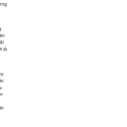
ường
g
iên
ất
h là
uy
ác
y.
ên
ận