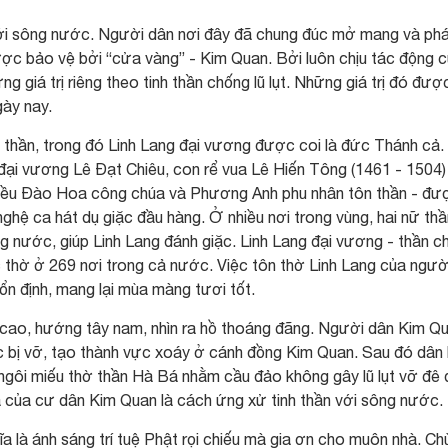
với sông nước. Người dân nơi đây đã chung đúc mở mang và ph
được bảo vệ bởi “cửa vàng” - Kim Quan. Bởi luôn chịu tác động 
giá trị riêng theo tinh thần chống lũ lụt. Những giá trị đó đượ
gày nay.
úc thần, trong đó Linh Lang đại vương được coi là đức Thánh cả.
đại vương Lê Đạt Chiêu, con rể vua Lê Hiến Tông (1461 - 1504)
 Kiều Đào Hoa công chúa và Phương Anh phu nhân tôn thần - đư
 nghệ ca hát dụ giặc đầu hàng. Ở nhiều nơi trong vùng, hai nữ th
 nước, giúp Linh Lang đánh giặc. Linh Lang đại vương - thần c
c thờ ở 269 nơi trong cả nước. Việc tôn thờ Linh Lang của ngườ
n định, mang lại mùa màng tươi tốt.
cao, hướng tây nam, nhìn ra hồ thoáng đãng. Người dân Kim Q
ức bị vỡ, tạo thành vực xoáy ở cánh đồng Kim Quan. Sau đó dân 
gôi miếu thờ thần Hà Bá nhằm cầu đảo không gây lũ lụt vỡ đê 
á của cư dân Kim Quan là cách ứng xử tinh thần với sông nước.
 là ánh sáng trí tuệ Phật rọi chiếu mà gia ơn cho muôn nhà. Ch