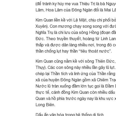
(để tránh kỵ húy mẹ vua Thiệu Trị là bà N
Lâm, Hoa Lâm của Đông Ngàn đổi là Mai Lâ
Kim Quan liền kề với Lệ Mật, chịu chi phối 
Xuyên). Con mương chạy song song với đườ
Nghĩa Trụ là chi lưu của sông Hồng (đoạn đ
Đức. Theo truyền thuyết, hoàng tử Linh Lang 
thấp và được dân làng nhiều nơi, trong đó 
thần chống lụt hay thần “tiêu thoát nước”.
Kim Quan cũng nằm kề với sông Thiên Đức,
Thụy). Các con sông này nhiều lần gây lũ lụt.
chép lại Thần tích và linh ứng của Thần rằng
xã của huyện Đông Ngàn gồm xã Chiêm Trạch
Nước lũ tràn xuống đầm lớn tục gọi là Đầm D
thực tế, cánh đồng Kim Quan còn nhiều dấu 
Quan và hồ phía trước ngày nay là khu vực x
Long Biên.
Dấu ấn văn hóa trong hệ thống di tích