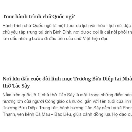
Tour hành trình chữ Quốc ngữ
Hành trình chữ Quốc ngữ là một tour du lịch văn hóa - lịch sử đặc
chủ yếu tập trung tại tỉnh Bình Định, nơi được coi là cái nôi phôi th
lưu dấu những bước đi đầu tiên của chữ Việt hiện đại.
Nơi lưu dấu cuộc đời linh mục Trương Bửu Diệp tại Nhà
thờ Tắc Sậy
Nằm trên quốc lộ 1, nhà thờ Tắc Sậy là một trong những điểm hà
hương lớn của người Công giáo cả nước, gắn với tên tuổi của lin
Trương Bửu Diệp. Trung tâm hành hương Tắc Sậy nằm tại xã Pho
Thạnh, ven kênh Cà Mau – Bạc Liêu, giữa cánh đồng lúa. Họ đạo 
lập tháng 6/1925, cha sở đầu tiên là Phalô Trần Minh Kính. Nhà ng
ban đầu dựng bằng cây lá trên đất ông Ba Thái.