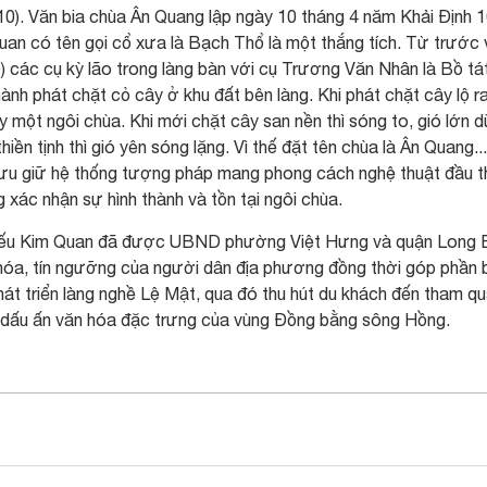
). Văn bia chùa Ân Quang lập ngày 10 tháng 4 năm Khải Định 
uan có tên gọi cổ xưa là Bạch Thổ là một thắng tích. Từ trước
các cụ kỳ lão trong làng bàn với cụ Trương Văn Nhân là Bồ tá
ành phát chặt cỏ cây ở khu đất bên làng. Khi phát chặt cây lộ r
y một ngôi chùa. Khi mới chặt cây san nền thì sóng to, gió lớn 
ền tịnh thì gió yên sóng lặng. Vì thế đặt tên chùa là Ân Quang...
n lưu giữ hệ thống tượng pháp mang phong cách nghệ thuật đầu t
 xác nhận sự hình thành và tồn tại ngôi chùa.
 miếu Kim Quan đã được UBND phường Việt Hưng và quận Long 
 hóa, tín ngưỡng của người dân địa phương đồng thời góp phần
hát triển làng nghề Lệ Mật, qua đó thu hút du khách đến tham qu
g dấu ấn văn hóa đặc trưng của vùng Đồng bằng sông Hồng.