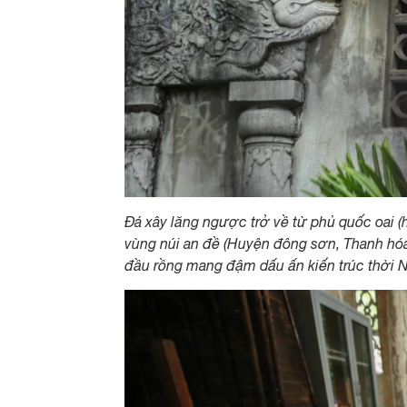
Đá xây lăng ngược trở về từ phủ quốc oai (h
vùng núi an đề (Huyện đông sơn, Thanh hóa)
đầu rồng mang đậm dấu ấn kiến ​​trúc thời 