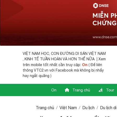
VIỆT NAM HỌC,
CON ĐƯỜNG DI SẢN VIỆT NAM
, KINH TẾ TUẦN HOÀN VÀ HƠN THẾ NỮA | Xem
On
trên mobile tốt nhất cần truy cập:
( Để liên
thông VTC2.vn với Facebook mà không bị nhẩy
hay ngắt quãng )
On
Trang chủ
Tour
Trang chủ
Việt Nam
Du lịch
Du lịch d