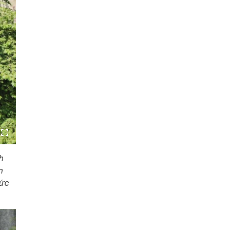
h
n
mức