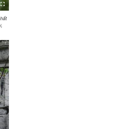
nhất
y,