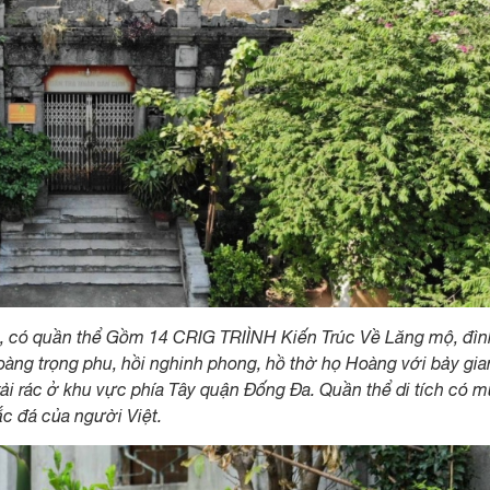
a, có quần thể Gồm 14 CRIG TRIÌNH Kiến Trúc Về Lăng mộ, đìn
oàng trọng phu, hồi nghinh phong, hồ thờ họ Hoàng với bảy gia
rải rác ở khu vực phía Tây quận Đống Đa. Quần thể di tích có 
hắc đá của người Việt.