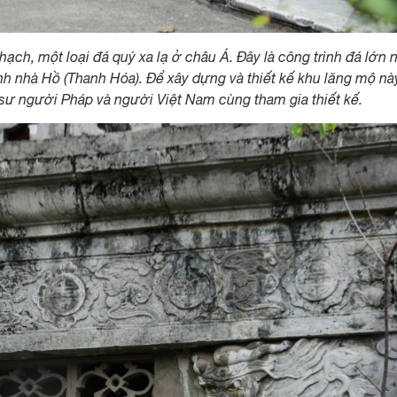
ch, một loại đá quý xa lạ ở châu Á. Đây là công trình đá lớn 
nh nhà Hồ (Thanh Hóa). Để xây dựng và thiết kế khu lăng mộ nà
c sư người Pháp và người Việt Nam cùng tham gia thiết kế.