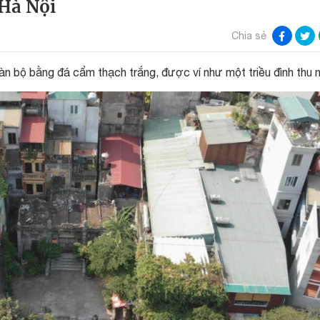
 Hà Nội
Chia sẻ
n bộ bằng đá cẩm thạch trắng, được ví như một triều đình thu 