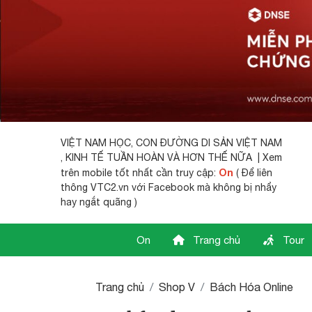
VIỆT NAM HỌC,
CON ĐƯỜNG DI SẢN VIỆT NAM
, KINH TẾ TUẦN HOÀN VÀ HƠN THẾ NỮA | Xem
On
trên mobile tốt nhất cần truy cập:
( Để liên
thông VTC2.vn với Facebook mà không bị nhẩy
hay ngắt quãng )
On
Trang chủ
Tour
Trang chủ
Shop V
Bách Hóa Online