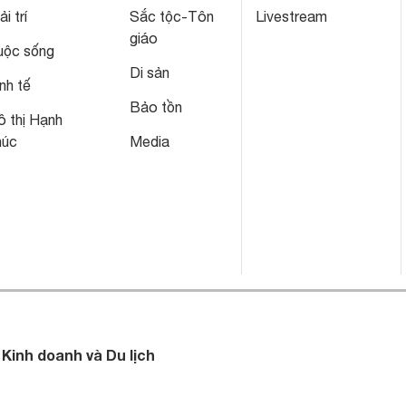
ải trí
Sắc tộc-Tôn
Livestream
giáo
uộc sống
Di sản
nh tế
Bảo tồn
 thị Hạnh
húc
Media
 Kinh doanh và Du lịch