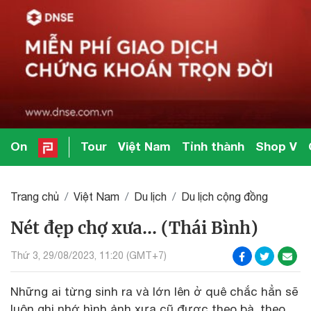
On
Tour
Việt Nam
Tỉnh thành
Shop V
Trang chủ
Việt Nam
Du lịch
Du lịch cộng đồng
Nét đẹp chợ xưa… (Thái Bình)
Thứ 3, 29/08/2023, 11:20 (GMT+7)
Những ai từng sinh ra và lớn lên ở quê chắc hẳn sẽ
luôn ghi nhớ hình ảnh xưa cũ được theo bà, theo