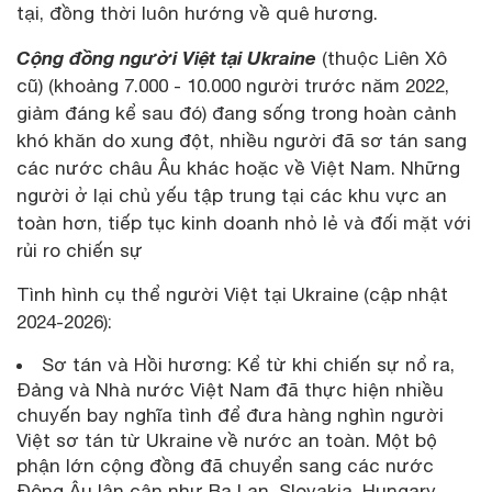
tại, đồng thời luôn hướng về quê hương.
Cộng đồng người Việt tại Ukraine
(thuộc Liên Xô
cũ) (khoảng 7.000 - 10.000 người trước năm 2022,
giảm đáng kể sau đó) đang sống trong hoàn cảnh
khó khăn do xung đột, nhiều người đã sơ tán sang
các nước châu Âu khác hoặc về Việt Nam. Những
người ở lại chủ yếu tập trung tại các khu vực an
toàn hơn, tiếp tục kinh doanh nhỏ lẻ và đối mặt với
rủi ro chiến sự
Tình hình cụ thể người Việt tại Ukraine (cập nhật
2024-2026):
Sơ tán và Hồi hương: Kể từ khi chiến sự nổ ra,
Đảng và Nhà nước Việt Nam đã thực hiện nhiều
chuyến bay nghĩa tình để đưa hàng nghìn người
Việt sơ tán từ Ukraine về nước an toàn. Một bộ
phận lớn cộng đồng đã chuyển sang các nước
Đông Âu lân cận như Ba Lan, Slovakia, Hungary,