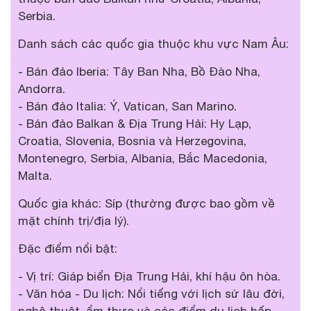
Serbia.
Danh sách các quốc gia thuộc khu vực Nam Âu:
- Bán đảo Iberia: Tây Ban Nha, Bồ Đào Nha,
Andorra.
- Bán đảo Italia: Ý, Vatican, San Marino.
- Bán đảo Balkan & Địa Trung Hải: Hy Lạp,
Croatia, Slovenia, Bosnia và Herzegovina,
Montenegro, Serbia, Albania, Bắc Macedonia,
Malta.
Quốc gia khác: Síp (thường được bao gồm về
mặt chính trị/địa lý).
Đặc điểm nổi bật:
- Vị trí: Giáp biển Địa Trung Hải, khí hậu ôn hòa.
- Văn hóa - Du lịch: Nổi tiếng với lịch sử lâu đời,
nghệ thuật, ẩm thực và các điểm du lịch hấp