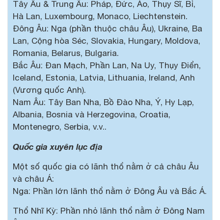
Tây Âu & Trung Âu: Pháp, Đức, Áo, Thụy Sĩ, Bỉ,
Hà Lan, Luxembourg, Monaco, Liechtenstein.
Đông Âu: Nga (phần thuộc châu Âu), Ukraine, Ba
Lan, Cộng hòa Séc, Slovakia, Hungary, Moldova,
Romania, Belarus, Bulgaria.
Bắc Âu: Đan Mạch, Phần Lan, Na Uy, Thụy Điển,
Iceland, Estonia, Latvia, Lithuania, Ireland, Anh
(Vương quốc Anh).
Nam Âu: Tây Ban Nha, Bồ Đào Nha, Ý, Hy Lạp,
Albania, Bosnia và Herzegovina, Croatia,
Montenegro, Serbia, v.v..
Quốc gia xuyên lục địa
Một số quốc gia có lãnh thổ nằm ở cả châu Âu
và châu Á:
Nga: Phần lớn lãnh thổ nằm ở Đông Âu và Bắc Á.
Thổ Nhĩ Kỳ: Phần nhỏ lãnh thổ nằm ở Đông Nam