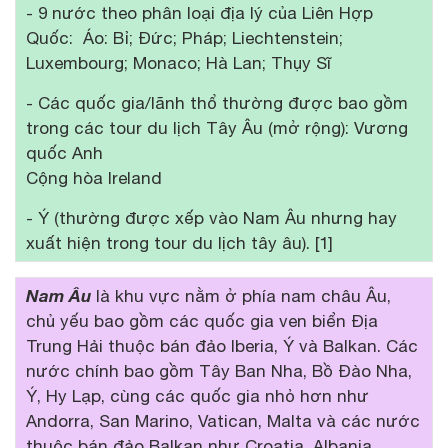
- 9 nước theo phân loại địa lý của Liên Hợp
Quốc: Áo: Bỉ; Đức; Pháp; Liechtenstein;
Luxembourg; Monaco; Hà Lan; Thụy Sĩ
- Các quốc gia/lãnh thổ thường được bao gồm
trong các tour du lịch Tây Âu (mở rộng): Vương
quốc Anh
Cộng hòa Ireland
- Ý (thường được xếp vào Nam Âu nhưng hay
xuất hiện trong tour du lịch tây âu). [1]
Nam Âu
là khu vực nằm ở phía nam châu Âu,
chủ yếu bao gồm các quốc gia ven biển Địa
Trung Hải thuộc bán đảo Iberia, Ý và Balkan. Các
nước chính bao gồm Tây Ban Nha, Bồ Đào Nha,
Ý, Hy Lạp, cùng các quốc gia nhỏ hơn như
Andorra, San Marino, Vatican, Malta và các nước
thuộc bán đảo Balkan như Croatia, Albania,