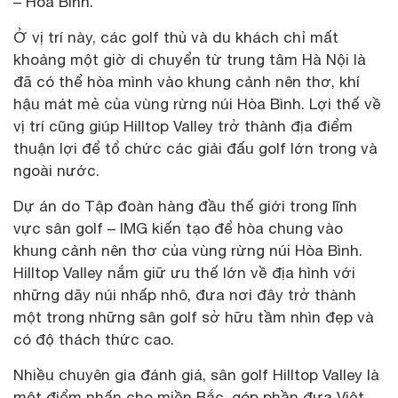
– Hòa Bình.
Ở vị trí này, các golf thủ và du khách chỉ mất
khoảng một giờ di chuyển từ trung tâm Hà Nội là
đã có thể hòa mình vào khung cảnh nên thơ, khí
hậu mát mẻ của vùng rừng núi Hòa Bình. Lợi thế về
vị trí cũng giúp Hilltop Valley trở thành địa điểm
thuận lợi để tổ chức các giải đấu golf lớn trong và
ngoài nước.
Dự án do Tập đoàn hàng đầu thế giới trong lĩnh
vực sân golf – IMG kiến tạo để hòa chung vào
khung cảnh nên thơ của vùng rừng núi Hòa Bình.
Hilltop Valley nắm giữ ưu thế lớn về địa hình với
những dãy núi nhấp nhô, đưa nơi đây trở thành
một trong những sân golf sở hữu tầm nhìn đẹp và
có độ thách thức cao.
Nhiều chuyên gia đánh giá, sân golf Hilltop Valley là
một điểm nhấn cho miền Bắc, góp phần đưa Việt