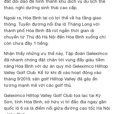
đất dồi dào để hình thành khu dịch vụ du lịch thể
thao, nghỉ dưỡng sinh thái cao cấp.
Ngoài ra, Hòa Bình lại có lợi thế về hạ tầng giao
thông. Tuyến đường nối Đại lộ Thăng Long với
thành phố Hòa Bình đã rút ngắn thời gian di
chuyển từ Thủ đô Hà Nội đến Hòa Bình xuống chỉ
còn chưa đầy 1 tiếng.
Nhận thấy những ưu thế này, Tập đoàn Geleximco
đã nhanh chóng đặt chân tới vùng đấy giàu tiềm
năng Hòa Bình với dự án quy mô Geleximco Hilltop
Valley Golf Club. Kể từ khi đi vào hoạt động vào
tháng 9/2019, sân golf Hilltop Valley đã gây ấn
tượng mạnh mẽ với các golf thủ.
Geleximco Hilltop Valley Golf Club tọa lạc tại Kỳ
Sơn, tỉnh Hòa Bình, sở hữu vị trí đắc địa ngay gần
quốc lộ 6 và là điểm nối giữa đường cao tốc Hà Nội