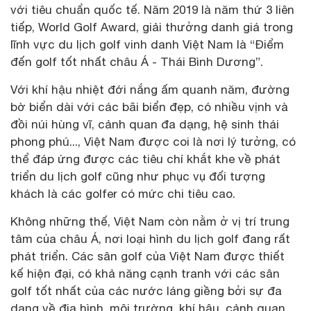
với tiêu chuẩn quốc tế. Năm 2019 là năm thứ 3 liên
tiếp, World Golf Award, giải thưởng danh giá trong
lĩnh vực du lịch golf vinh danh Việt Nam là “Điểm
đến golf tốt nhất châu Á - Thái Bình Dương”.
Với khí hậu nhiệt đới nắng ấm quanh năm, đường
bờ biển dài với các bãi biển đẹp, có nhiều vịnh và
đồi núi hùng vĩ, cảnh quan đa dạng, hệ sinh thái
phong phú..., Việt Nam được coi là nơi lý tưởng, có
thể đáp ứng được các tiêu chí khắt khe về phát
triển du lịch golf cũng như phục vụ đối tượng
khách là các golfer có mức chi tiêu cao.
Không những thế, Việt Nam còn nằm ở vị trí trung
tâm của châu Á, nơi loại hình du lịch golf đang rất
phát triển. Các sân golf của Việt Nam được thiết
kế hiện đại, có khả năng cạnh tranh với các sân
golf tốt nhất của các nước láng giềng bởi sự đa
dạng về địa hình, môi trường, khí hậu, cảnh quan