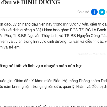
 đầu về DINH DƯỠNG
Chia sẻ
cao, uy tín hàng đầu hiện nay trong lĩnh vực tư vấn, điều trị cá
g đầu về dinh dưỡng ở Việt Nam bao gồm: PGS.TS.BS Lê Bạch 
An Pha, ThS.BS Nguyễn Thùy Linh, và TS.BS Nguyễn Công Tả
ệm và uy tín trong lĩnh vực dinh dưỡng, tư vấn và điều trị các 
ớn và trẻ em.
Xem toàn màn hình
ỡng nổi bật và lĩnh vực chuyên môn của họ
:
uốc gia, Giám đốc Y khoa miền Bắc, Hệ thống Phòng khám Din
năm kinh nghiệm trong nghiên cứu, quản lý, khám và điều trị di