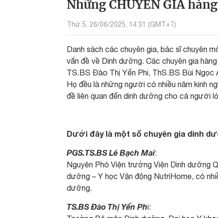
Những CHUYÊN GIA hàng
Thứ 5, 26/06/2025, 14:31 (GMT+7)
Danh sách các chuyên gia, bác sĩ chuyên môn 
vấn đề về Dinh dưỡng. Các chuyên gia hàn
TS.BS Đào Thị Yến Phi, ThS.BS Bùi Ngọc 
Họ đều là những người có nhiều năm kinh nghi
đề liên quan đến dinh dưỡng cho cả người l
Dưới đây là một số chuyên gia dinh dư
PGS.TS.BS Lê Bạch Mai
:
Nguyên Phó Viện trưởng Viện Dinh dưỡng Q
dưỡng – Y học Vận động NutriHome, có nhiều 
dưỡng.
TS.BS Đào Thị Yến Ph
i: