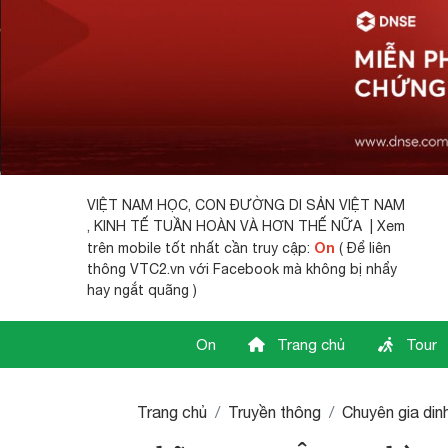
VIỆT NAM HỌC,
CON ĐƯỜNG DI SẢN VIỆT NAM
, KINH TẾ TUẦN HOÀN VÀ HƠN THẾ NỮA | Xem
On
trên mobile tốt nhất cần truy cập:
( Để liên
thông VTC2.vn với Facebook mà không bị nhẩy
hay ngắt quãng )
On
Trang chủ
Tour
Trang chủ
Truyền thông
Chuyên gia di