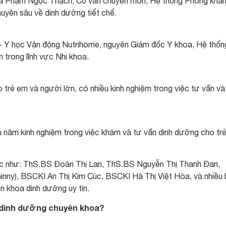
a Phạm Ngọc Thạch, Cố vấn chuyên môn, Hệ thống Phòng khá
uyên sâu về dinh dưỡng tiết chế.
 Y học Vận động Nutrihome, nguyên Giám đốc Y khoa, Hệ thốn
 trong lĩnh vực Nhi khoa.
trẻ em và người lớn, có nhiều kinh nghiệm trong việc tư vấn và
năm kinh nghiệm trong việc khám và tư vấn dinh dưỡng cho tr
hác như: ThS.BS Đoàn Thị Lan, ThS.BS Nguyễn Thị Thanh Đan,
nny), BSCKI An Thị Kim Cúc, BSCKI Hà Thị Việt Hòa, và nhiều
ên khoa dinh dưỡng uy tín.
ĩ dinh dưỡng chuyên khoa?