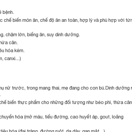
ẻ bệnh.
 chế biến món ăn, chế độ ăn an toàn, hợp lý và phù hợp với từ
g, chậm lớn, biếng ăn, suy dinh dưỡng.
thừa cân.
iêu hóa kém.
ẽm, canxi…)
hụ nữ trước, trong mang thai, mẹ đang cho con bú.Dinh dưỡng 
.
chế biến thực phẩm cho những đối tượng như béo phì, thừa cân
 chuyển hóa (mỡ máu, tiểu đường, cao huyết áp, gout, loãng
tiêu hóa (đại tràng, đường ruột, dạ dày, gan mật…)