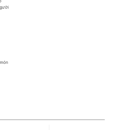
ó
người
 món