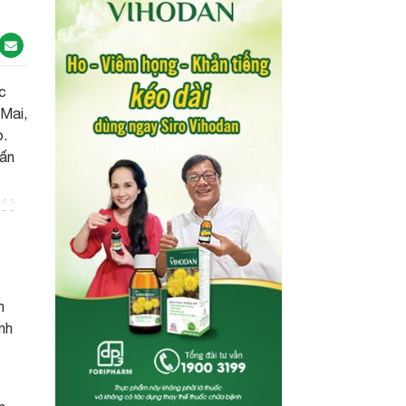
c
Mai,
o.
vấn
h
nh