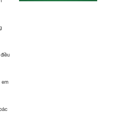
m
g
 điều
ẻ em
 bác