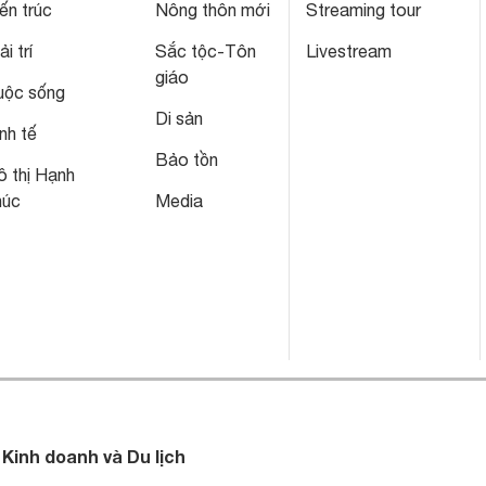
ến trúc
Nông thôn mới
Streaming tour
ải trí
Sắc tộc-Tôn
Livestream
giáo
uộc sống
Di sản
nh tế
Bảo tồn
 thị Hạnh
húc
Media
 Kinh doanh và Du lịch