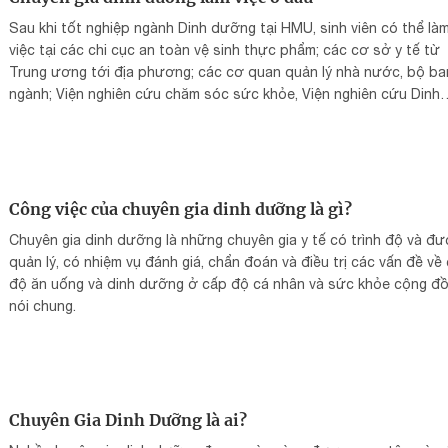
Sau khi tốt nghiệp ngành Dinh dưỡng tại HMU, sinh viên có thể là
việc tại các chi cục an toàn vệ sinh thực phẩm; các cơ sở y tế từ
Trung ương tới địa phương; các cơ quan quản lý nhà nước, bộ ba
ngành; Viện nghiên cứu chăm sóc sức khỏe, Viện nghiên cứu Dinh
dưỡng và thực phẩm; Cơ quan, tổ chức truyền thông về giáo dục .
Công việc của chuyên gia dinh dưỡng là gì?
Chuyên gia dinh dưỡng là những chuyên gia y tế có trình độ và đ
quản lý, có nhiệm vụ đánh giá, chẩn đoán và điều trị các vấn đề về
độ ăn uống và dinh dưỡng ở cấp độ cá nhân và sức khỏe cộng đ
nói chung.
Chuyên Gia Dinh Dưỡng là ai?