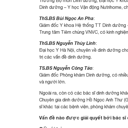
Trưởng Bộ môn Dinh dưỡng, Đại học Y kho
Dinh dưỡng – Y học Vận động Nutrihome, ch
ThS.BS Bùi Ngọc An Pha
:
Giám đốc Y khoa Hệ thống TT Dinh dưỡng -
Trung tâm Tiêm chủng VNVC, có kinh nghiệm
ThS.BS Nguyễn Thùy Linh
:
Đại học Y Hà Nội, chuyên về dinh dưỡng cho 
trị các vấn đề dinh dưỡng.
TS.BS Nguyễn Công Tảo
:
Giám đốc Phòng khám Dinh dưỡng, có nhiều 
và người lớn.
Ngoài ra, còn có các bác sĩ dinh dưỡng k
Chuyên gia dinh dưỡng Hồ Ngọc Anh Thư (Gi
sĩ khác tại các bệnh viện, phòng khám chuy
Vấn đề nào được giải quyết bởi bác s