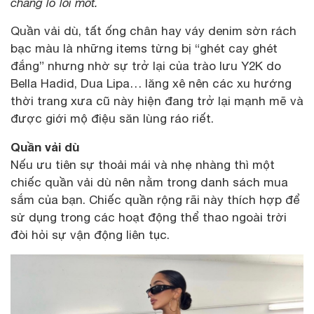
chẳng lo lỗi mốt.
Quần vải dù, tất ống chân hay váy denim sờn rách
bạc màu là những items từng bị “ghét cay ghét
đắng” nhưng nhờ sự trở lại của trào lưu Y2K do
Bella Hadid, Dua Lipa… lăng xê nên các xu hướng
thời trang xưa cũ này hiện đang trở lại mạnh mẽ và
được giới mộ điệu săn lùng ráo riết.
Quần vải dù
Nếu ưu tiên sự thoải mái và nhẹ nhàng thì một
chiếc quần vải dù nên nằm trong danh sách mua
sắm của bạn. Chiếc quần rộng rãi này thích hợp để
sử dụng trong các hoạt động thể thao ngoài trời
đòi hỏi sự vận động liên tục.