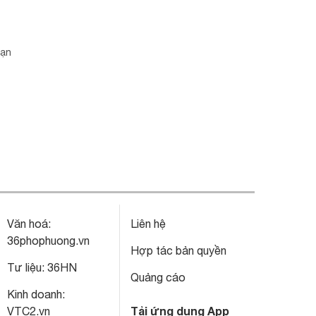
bạn
Văn hoá:
Liên hệ
36phophuong.vn
Hợp tác bản quyền
Tư liệu:
36HN
Quảng cáo
Kinh doanh:
Tải ứng dụng App
VTC2.vn