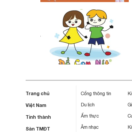
Trang chủ
Cổng thông tin
Ki
Du lịch
Gi
Việt Nam
Ẩm thực
C
Tỉnh thành
Âm nhạc
Ki
Sàn TMĐT