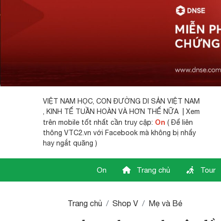
VIỆT NAM HỌC,
CON ĐƯỜNG DI SẢN VIỆT NAM
, KINH TẾ TUẦN HOÀN VÀ HƠN THẾ NỮA | Xem
On
trên mobile tốt nhất cần truy cập:
( Để liên
thông VTC2.vn với Facebook mà không bị nhẩy
hay ngắt quãng )
On
Trang chủ
Tour
Trang chủ
Shop V
Mẹ và Bé