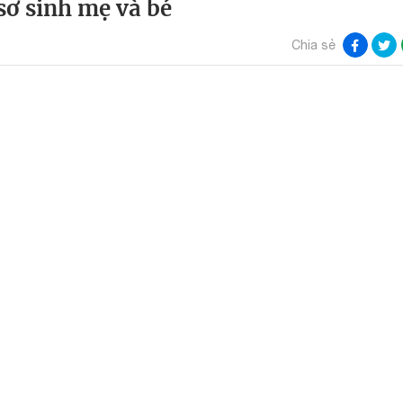
ơ sinh mẹ và bé
Chia sẻ