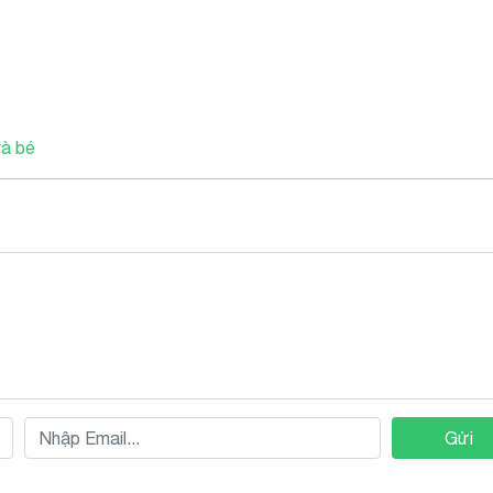
và bé
Gửi