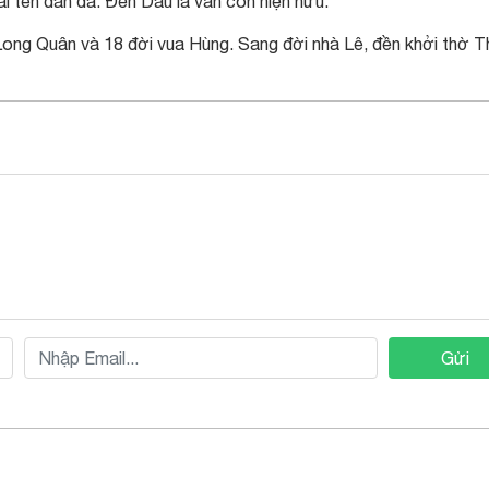
i tên dân dã: Đền Dâu là vẫn còn hiện hữu.
Long Quân và 18 đời vua Hùng. Sang đời nhà Lê, đền khởi thờ 
Gửi