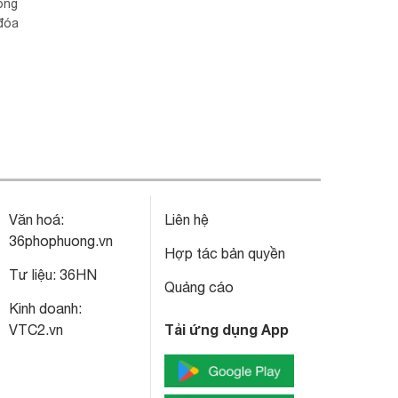
Long
 đóa
Văn hoá:
Liên hệ
36phophuong.vn
Hợp tác bản quyền
Tư liệu:
36HN
Quảng cáo
Kinh doanh:
Tải ứng dụng App
VTC2.vn