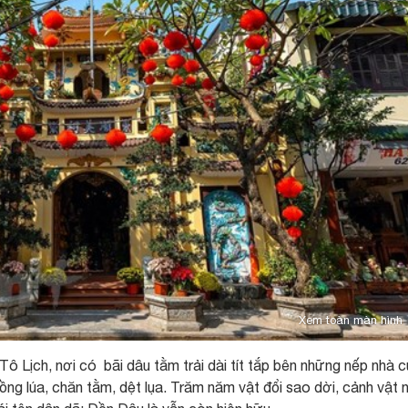
Xem toàn màn hình
ô Lịch, nơi có bãi dâu tằm trải dài tít tắp bên những nếp nhà 
ng lúa, chăn tằm, dệt lụa. Trăm năm vật đổi sao dời, cảnh vật 