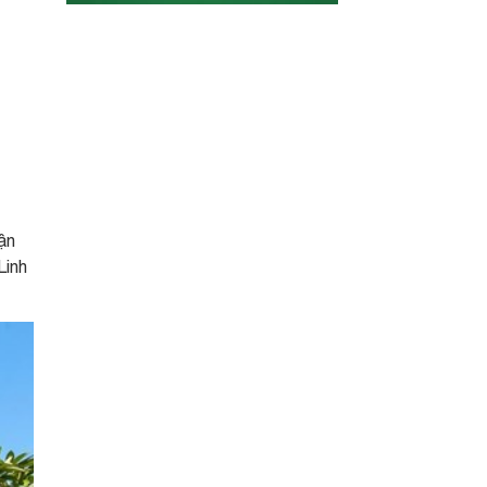
ận
Linh