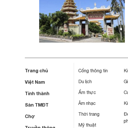
Trang chủ
Cổng thông tin
Ki
Du lịch
Gi
Việt Nam
Ẩm thực
C
Tỉnh thành
Âm nhạc
Ki
Sàn TMĐT
Thời trang
Đô
Chợ
p
Mỹ thuật
Truyền thông