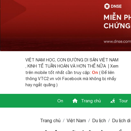
VIỆT NAM HỌC,
CON ĐƯỜNG DI SẢN VIỆT NAM
, KINH TẾ TUẦN HOÀN VÀ HƠN THẾ NỮA | Xem
On
trên mobile tốt nhất cần truy cập:
( Để liên
thông VTC2.vn với Facebook mà không bị nhẩy
hay ngắt quãng )
On
Trang chủ
Tour
Trang chủ
Việt Nam
Du lịch
Du lịch d