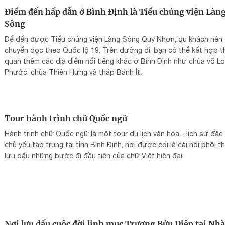
Điểm đến hấp dẫn ở Bình Định là Tiểu chủng viện Làn
Sông
Để đến được Tiểu chủng viện Làng Sông Quy Nhơn, du khách nên 
chuyển dọc theo Quốc lộ 19. Trên đường đi, bạn có thể kết hợp 
quan thêm các địa điểm nổi tiếng khác ở Bình Định như chùa võ L
Phước, chùa Thiên Hưng và tháp Bánh Ít.
Tour hành trình chữ Quốc ngữ
Hành trình chữ Quốc ngữ là một tour du lịch văn hóa - lịch sử đặc
chủ yếu tập trung tại tỉnh Bình Định, nơi được coi là cái nôi phôi th
lưu dấu những bước đi đầu tiên của chữ Việt hiện đại.
Nơi lưu dấu cuộc đời linh mục Trương Bửu Diệp tại Nhà