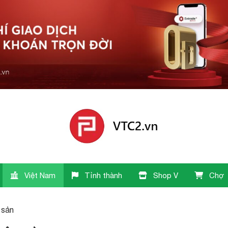
Việt Nam
Tỉnh thành
Shop V
Chợ
i sản