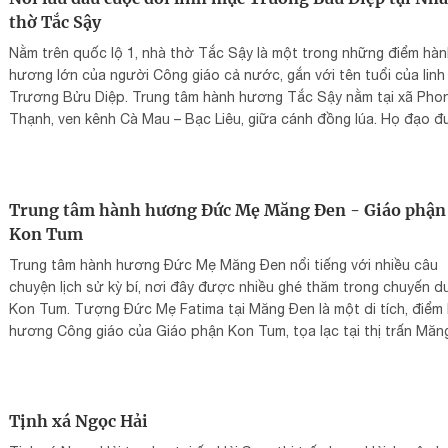
thờ Tắc Sậy
Nằm trên quốc lộ 1, nhà thờ Tắc Sậy là một trong những điểm hà
hương lớn của người Công giáo cả nước, gắn với tên tuổi của lin
Trương Bửu Diệp. Trung tâm hành hương Tắc Sậy nằm tại xã Pho
Thạnh, ven kênh Cà Mau – Bạc Liêu, giữa cánh đồng lúa. Họ đạo 
lập tháng 6/1925, cha sở đầu tiên là Phalô Trần Minh Kính. Nhà ng
ban đầu dựng bằng cây lá trên đất ông Ba Thái.
Trung tâm hành hương Đức Mẹ Măng Đen - Giáo phận
Kon Tum
Trung tâm hành hương Đức Mẹ Măng Đen nổi tiếng với nhiều câu
chuyện lịch sử kỳ bí, nơi đây được nhiều ghé thăm trong chuyến du
Kon Tum. Tượng Đức Mẹ Fatima tại Măng Đen là một di tích, điểm
hương Công giáo của Giáo phận Kon Tum, tọa lạc tại thị trấn Măn
Đen, huyện Kon Plông tỉnh Kon Tum, cạnh Quốc lộ 24, cách thành
Kon Tum 53 km về phía Đông Bắc.
Tịnh xá Ngọc Hải