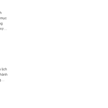
nh
h mục
ng
được
uyện
 lịch
 hành
g
 phố