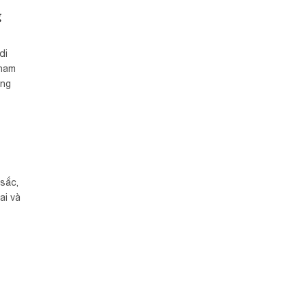
g
di
tham
ong
 sắc,
ai và