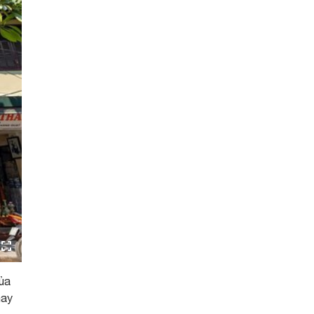
của
nay