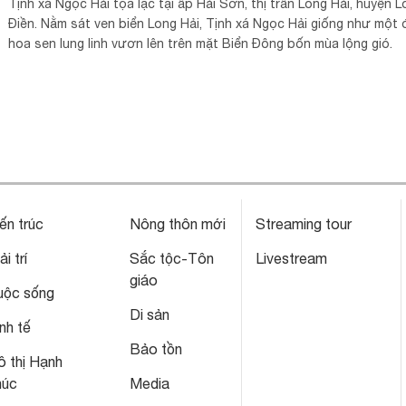
Tịnh xá Ngọc Hải tọa lạc tại ấp Hải Sơn, thị trấn Long Hải, huyện 
Điền. Nằm sát ven biển Long Hải, Tịnh xá Ngọc Hải giống như một
hoa sen lung linh vươn lên trên mặt Biển Đông bốn mùa lộng gió.
ến trúc
Nông thôn mới
Streaming tour
ải trí
Sắc tộc-Tôn
Livestream
giáo
uộc sống
Di sản
nh tế
Bảo tồn
 thị Hạnh
húc
Media