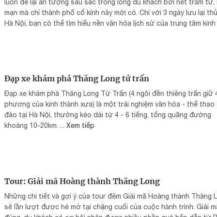
luôn để lại ấn tượng sâu sắc trong lòng du khách bởi nét trầm tư, 
mạn mà chỉ thành phố cổ kính này mới có. Chỉ với 3 ngày lưu lại th
Hà Nội, bạn có thể tìm hiểu nền văn hóa lịch sử của trung tâm kinh
văn hóa-chính trị của đất nước.
Đạp xe khám phá Thăng Long tứ trấn
Đạp xe khám phá Thăng Long Tứ Trấn (4 ngôi đền thiêng trấn giữ 
phương của kinh thành xưa) là một trải nghiệm văn hóa - thể thao
đáo tại Hà Nội, thường kéo dài từ 4 - 6 tiếng, tổng quãng đường
khoảng 10-20km. ...
Xem tiếp
Tour: Giải mã Hoàng thành Thăng Long
Những chi tiết và gợi ý của tour đêm Giải mã Hoàng thành Thăng 
sẽ lần lượt được hé mở tại chặng cuối của cuộc hành trình. Giải m