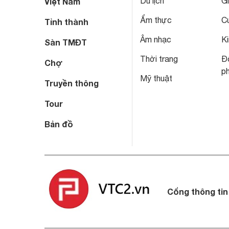
Du lịch
Gi
Việt Nam
Ẩm thực
C
Tỉnh thành
Âm nhạc
Ki
Sàn TMĐT
Thời trang
Đô
Chợ
p
Mỹ thuật
Truyền thông
Tour
Bản đồ
Cổng thông tin