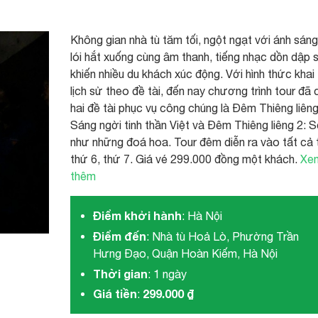
Không gian nhà tù tăm tối, ngột ngạt với ánh sáng
lói hắt xuống cùng âm thanh, tiếng nhạc dồn dập 
khiến nhiều du khách xúc động. Với hình thức khai
lịch sử theo đề tài, đến nay chương trình tour đã 
hai đề tài phục vụ công chúng là Đêm Thiêng liêng
Sáng ngời tinh thần Việt và Đêm Thiêng liêng 2: 
như những đoá hoa. Tour đêm diễn ra vào tất cả 
thứ 6, thứ 7. Giá vé 299.000 đồng một khách.
Xe
thêm
Điểm khởi hành
: Hà Nội
Điểm đến
: Nhà tù Hoả Lò, Phường Trần
Hưng Đạo, Quận Hoàn Kiếm, Hà Nội
Thời gian
: 1 ngày
Giá tiền
299.000 ₫
: