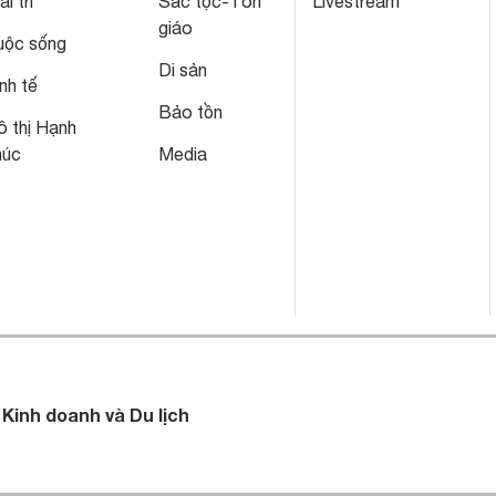
ải trí
Sắc tộc-Tôn
Livestream
giáo
uộc sống
Di sản
nh tế
Bảo tồn
 thị Hạnh
húc
Media
 Kinh doanh và Du lịch