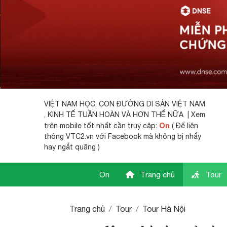
VIỆT NAM HỌC,
CON ĐƯỜNG DI SẢN VIỆT NAM
, KINH TẾ TUẦN HOÀN VÀ HƠN THẾ NỮA | Xem
On
trên mobile tốt nhất cần truy cập:
( Để liên
thông VTC2.vn với Facebook mà không bị nhẩy
hay ngắt quãng )
On
Trang chủ
Tour
Trang chủ
Tour
Tour Hà Nội