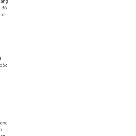
lãng
ủ đô
 tế-
4
 độc
Long
ã