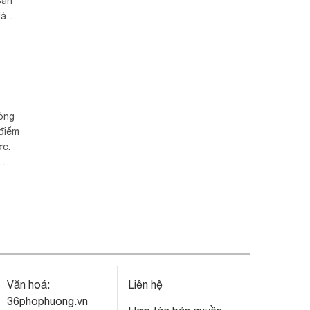
Ban
là
lòng
 điểm
ớc.
Văn hoá:
Liên hệ
36phophuong.vn