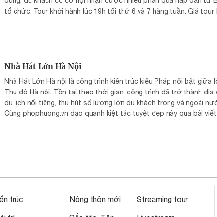
đúng, du khách có cơ hội nhận được nhiều phần quà hấp dẫn từ 
tổ chức. Tour khởi hành lúc 19h tối thứ 6 và 7 hàng tuần. Giá tour 
200.000 đồng một khách.
Nhà Hát Lớn Hà Nội
Nhà Hát Lớn Hà nội là công trình kiến trúc kiểu Pháp nổi bật giữa 
Thủ đô Hà nội. Tồn tại theo thời gian, công trình đã trở thành địa
du lịch nổi tiếng, thu hút số lượng lớn du khách trong và ngoài nư
Cùng phophuong.vn dạo quanh kiệt tác tuyệt đẹp này qua bài viết
dưới đây nhé!
Xem thêm thông tin
ến trúc
Nông thôn mới
Streaming tour