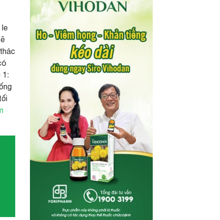
 le
sẽ
 thác
có
 1:
Sống
tối
m