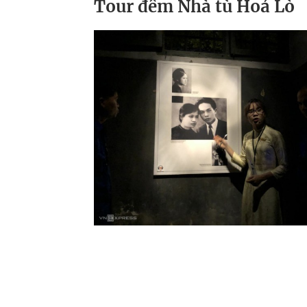
Tour đêm Nhà tù Hoả Lò