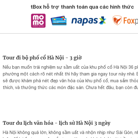
tBox hỗ trợ thanh toán qua các hình thức
Tour đi bộ phố cổ Hà Nội - 3 giờ
Nếu bạn muốn trải nghiệm sự sầm uất của khu phố cổ Hà Nội 36 
phường một cách rõ nét nhất thì hãy tham gia ngay tour này nhé.
sẽ được khám phá nét đẹp văn hóa của khu phố cổ, mua sắm thỏ
thích, và thưởng thức các món đặc sản. Chưa hết đâu, bạn còn 
nhâm nhi hương vị cà phê trứng thơm ngon giữa lòng phố cổ yên 
đấy. Tất cả đều được thiết kế riêng trong lịch trình tour nhằm mang
những phút giây đáng nhớ nhất cho bạn đấy!
Tour du lịch văn hóa - lịch sử Hà Nội 3 ngày
Hà Nội không quá lớn, không sầm uất và nhộn nhịp như Sài Gòn, 