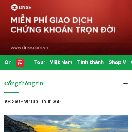
On
Tour
Việt Nam
Tỉnh thành
Shop V
Cổng thông tin
VR 360 - Virtual Tour 360