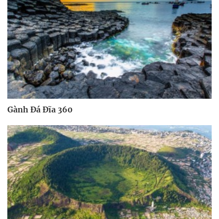
Gành Đá Đĩa 360