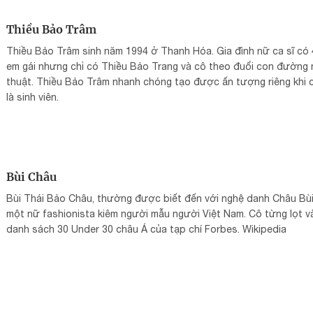
Đã học tại Trường THPT chuyên Đại học Sư phạm Hà Nội
Thiều Bảo Trâm
Thiều Bảo Trâm sinh năm 1994 ở Thanh Hóa. Gia đình nữ ca sĩ có 
em gái nhưng chỉ có Thiều Bảo Trang và cô theo đuổi con đường
thuật. Thiều Bảo Trâm nhanh chóng tạo được ấn tượng riêng khi 
là sinh viên.
Bùi Châu
Bùi Thái Bảo Châu, thường được biết đến với nghệ danh Châu Bùi,
một nữ fashionista kiêm người mẫu người Việt Nam. Cô từng lọt v
danh sách 30 Under 30 châu Á của tạp chí Forbes. Wikipedia