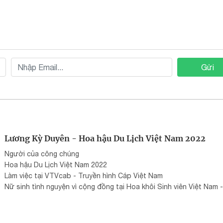
Gửi
Lương Kỳ Duyên - Hoa hậu Du Lịch Việt Nam 2022
Người của công chúng
Hoa hậu Du Lịch Việt Nam 2022
Làm việc tại VTVcab - Truyền hình Cáp Việt Nam
Nữ sinh tình nguyện vì cộng đồng tại Hoa khôi Sinh viên Việt Nam -
hoakhoisinhvien.vn
Đại sứ Đại Dương Xanh tại Bộ Tài nguyên và Môi trường
Từng học tại Học viện Báo chí và Tuyên truyền