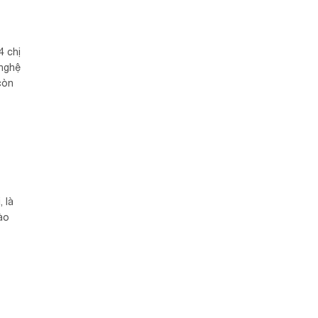
4 chị
 nghệ
còn
 là
ào