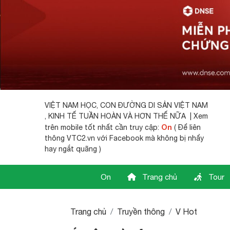
VIỆT NAM HỌC,
CON ĐƯỜNG DI SẢN VIỆT NAM
, KINH TẾ TUẦN HOÀN VÀ HƠN THẾ NỮA | Xem
On
trên mobile tốt nhất cần truy cập:
( Để liên
thông VTC2.vn với Facebook mà không bị nhẩy
hay ngắt quãng )
On
Trang chủ
Tour
Trang chủ
Truyền thông
V Hot