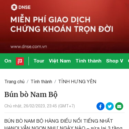
On
Tour
Việt Nam
Tỉnh thành
Shop V
Trang chủ
Tỉnh thành
TỈNH HƯNG YÊN
Bún bò Nam Bộ
Chủ nhật, 26/02/2023, 23:45 (GMT+7)
BÚN BÒ NAM BỘ HÀNG ĐIẾU NỔI TIẾNG NHẤT
HANOI VẪN NGON NHƯ NGÀY NÀO – sửa lại 3 tầng