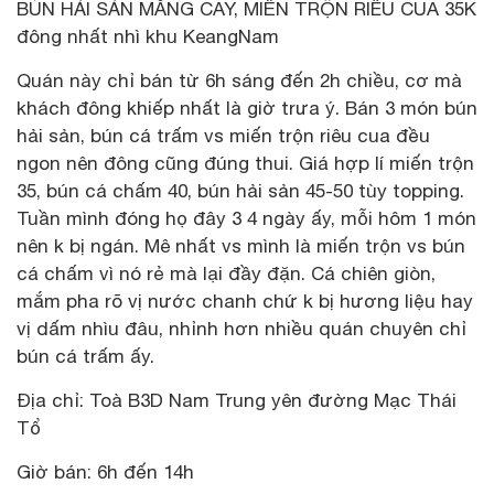
BÚN HẢI SẢN MĂNG CAY, MIẾN TRỘN RIÊU CUA 35K
đông nhất nhì khu KeangNam
Quán này chỉ bán từ 6h sáng đến 2h chiều, cơ mà
khách đông khiếp nhất là giờ trưa ý. Bán 3 món bún
hải sản, bún cá trấm vs miến trộn riêu cua đều
ngon nên đông cũng đúng thui. Giá hợp lí miến trộn
35, bún cá chấm 40, bún hải sản 45-50 tùy topping.
Tuần mình đóng họ đây 3 4 ngày ấy, mỗi hôm 1 món
nên k bị ngán. Mê nhất vs mình là miến trộn vs bún
cá chấm vì nó rẻ mà lại đầy đặn. Cá chiên giòn,
mắm pha rõ vị nước chanh chứ k bị hương liệu hay
vị dấm nhìu đâu, nhỉnh hơn nhiều quán chuyên chỉ
bún cá trấm ấy.
Địa chỉ: Toà B3D Nam Trung yên đường Mạc Thái
Tổ
Giờ bán: 6h đến 14h