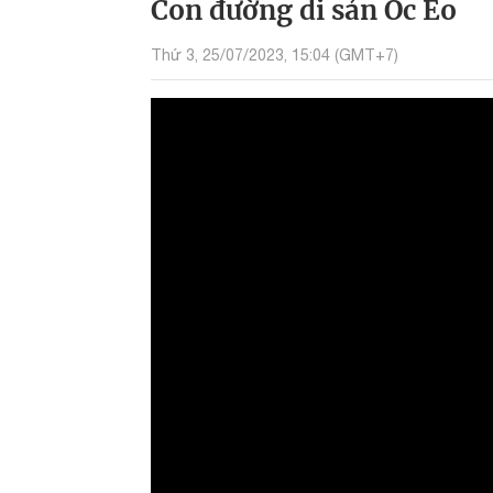
Con đường di sản Óc Eo
Thứ 3, 25/07/2023, 15:04 (GMT+7)