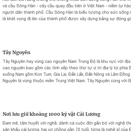
và cầu Sông Hàn - cây cầu quay đầu tiên ở Việt Nam - niềm tự hà
người dân thành phố. Cầu Sông Hàn là biểu tượng cho sức sống 
là khát vọng đi lên của thành phố được xây dựng bằng sự đóng g
của mọi người dân.
Tây Nguyên
Tây Nguyên hay vùng cao nguyên Nam Trung Bộ là khu vực với địa
cao nguyên bao gồm các tỉnh xếp theo thứ tự vị trí địa lý từ phía 
xuống Nam gồm Kon Tum, Gia Lai, Đắk Lắk, Đắk Nông và Lâm Đồng.
Nguyên là vùng thuộc miền Trung Việt Nam. Tây Nguyên cùng với 
Trung Bộ và Duyên hải Nam Trung Bộ hợp thành miền Trung Việt Na
Nơi lưu giữ khoảng 1000 kỷ vật Cải Lương
Đam mê, tâm huyết với nghề, dành cả cuộc đời gắn bó với nghệ th
sân khấu cải lương, hai vợ chồng gần 70 tuổi, từng là nghệ sĩ của