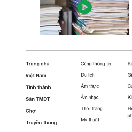
Trang chủ
Cổng thông tin
Ki
Du lịch
Gi
Việt Nam
Ẩm thực
C
Tỉnh thành
Âm nhạc
Ki
Sàn TMĐT
Thời trang
Đô
Chợ
p
Mỹ thuật
Truyền thông