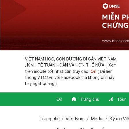
VIỆT NAM HỌC,
CON ĐƯỜNG DI SẢN VIỆT NAM
, KINH TẾ TUẦN HOÀN VÀ HƠN THẾ NỮA | Xem
On
trên mobile tốt nhất cần truy cập:
( Để liên
thông VTC2.vn với Facebook mà không bị nhẩy
hay ngắt quãng )
On
Trang chủ
Tour
Trang chủ
Việt Nam
Media
Ký ức Vi