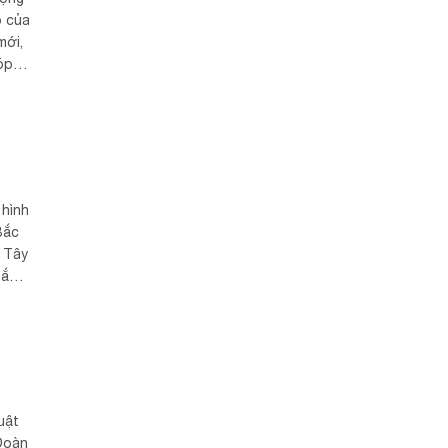
o của
mới,
óp
 hình
Bắc
 Tây
Bắc
m....
uật
 Đoàn