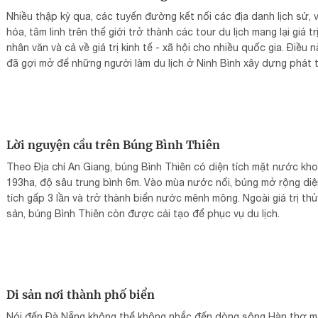
Nhiều thập kỷ qua, các tuyến đường kết nối các địa danh lịch sử, 
hóa, tâm linh trên thế giới trở thành các tour du lịch mang lại giá tr
nhân văn và cả về giá trị kinh tế - xã hội cho nhiều quốc gia. Điều n
đã gợi mở để những người làm du lịch ở Ninh Bình xây dựng phát t
sản phẩm du lịch "Hành trình con đường Di sản".
Lời nguyện cầu trên Búng Bình Thiên
Theo Địa chí An Giang, búng Bình Thiên có diện tích mặt nước kh
193ha, độ sâu trung bình 6m. Vào mùa nước nổi, búng mở rộng di
tích gấp 3 lần và trở thành biển nước mênh mông. Ngoài giá trị thủ
sản, búng Bình Thiên còn được cải tạo để phục vụ du lịch.
Di sản nơi thành phố biển
Nói đến Đà Nẵng không thể không nhắc đến dòng sông Hàn thơ 