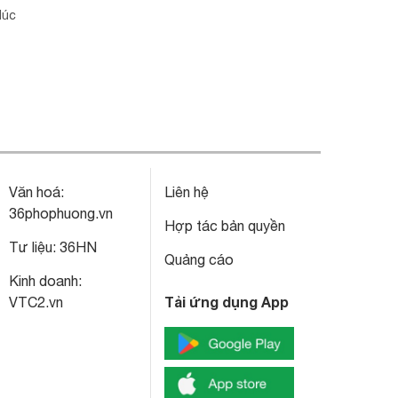
lúc
Văn hoá:
Liên hệ
36phophuong.vn
Hợp tác bản quyền
Tư liệu:
36HN
Quảng cáo
Kinh doanh:
Tải ứng dụng App
VTC2.vn