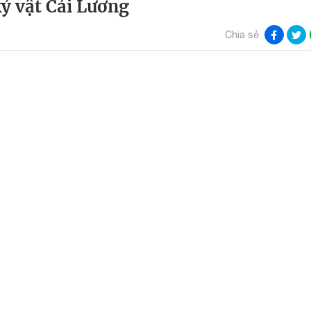
ỷ vật Cải Lương
Chia sẻ