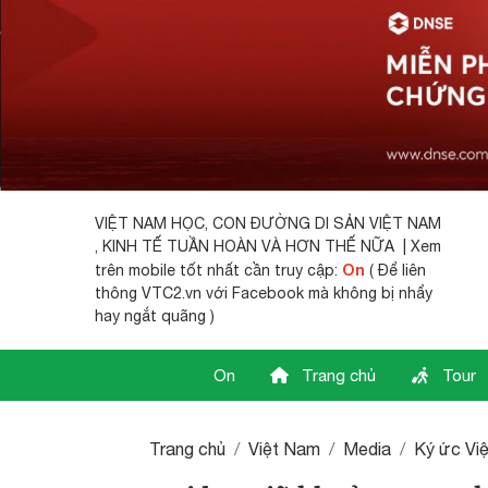
VIỆT NAM HỌC,
CON ĐƯỜNG DI SẢN VIỆT NAM
, KINH TẾ TUẦN HOÀN VÀ HƠN THẾ NỮA | Xem
On
trên mobile tốt nhất cần truy cập:
( Để liên
thông VTC2.vn với Facebook mà không bị nhẩy
hay ngắt quãng )
On
Trang chủ
Tour
Trang chủ
Việt Nam
Media
Ký ức Vi