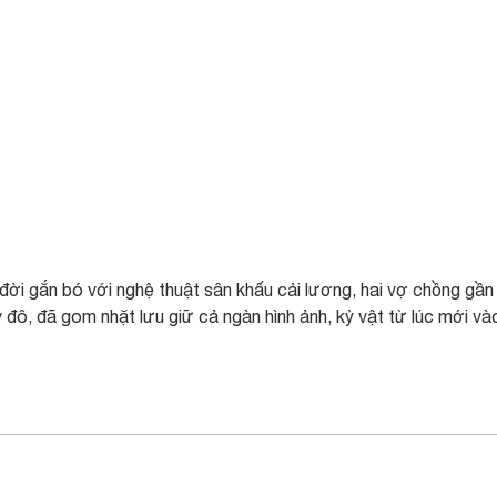
ời gắn bó với nghệ thuật sân khấu cải lương, hai vợ chồng gần
y đô, đã gom nhặt lưu giữ cả ngàn hình ảnh, kỷ vật từ lúc mới và