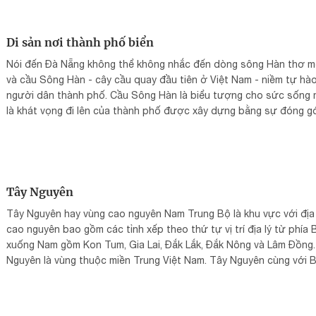
Di sản nơi thành phố biển
Nói đến Đà Nẵng không thể không nhắc đến dòng sông Hàn thơ 
và cầu Sông Hàn - cây cầu quay đầu tiên ở Việt Nam - niềm tự hà
người dân thành phố. Cầu Sông Hàn là biểu tượng cho sức sống 
là khát vọng đi lên của thành phố được xây dựng bằng sự đóng g
của mọi người dân.
Tây Nguyên
Tây Nguyên hay vùng cao nguyên Nam Trung Bộ là khu vực với địa
cao nguyên bao gồm các tỉnh xếp theo thứ tự vị trí địa lý từ phía 
xuống Nam gồm Kon Tum, Gia Lai, Đắk Lắk, Đắk Nông và Lâm Đồng.
Nguyên là vùng thuộc miền Trung Việt Nam. Tây Nguyên cùng với 
Trung Bộ và Duyên hải Nam Trung Bộ hợp thành miền Trung Việt Na