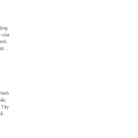
mộng
o của
mới,
óp
 hình
Bắc
 Tây
Bắc
m....