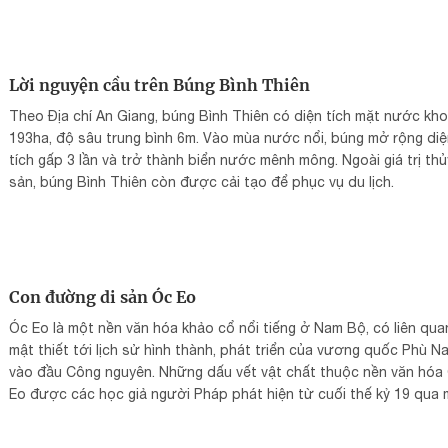
Lời nguyện cầu trên Búng Bình Thiên
Theo Địa chí An Giang, búng Bình Thiên có diện tích mặt nước kh
193ha, độ sâu trung bình 6m. Vào mùa nước nổi, búng mở rộng di
tích gấp 3 lần và trở thành biển nước mênh mông. Ngoài giá trị thủ
sản, búng Bình Thiên còn được cải tạo để phục vụ du lịch.
Con đường di sản Óc Eo
Óc Eo là một nền văn hóa khảo cổ nổi tiếng ở Nam Bộ, có liên qua
mật thiết tới lịch sử hình thành, phát triển của vương quốc Phù N
vào đầu Công nguyên. Những dấu vết vật chất thuộc nền văn hóa
Eo được các học giả người Pháp phát hiện từ cuối thế kỷ 19 qua
số ghi nhận về di tích và di vật tìm thấy trong vùng đồng bằng Na