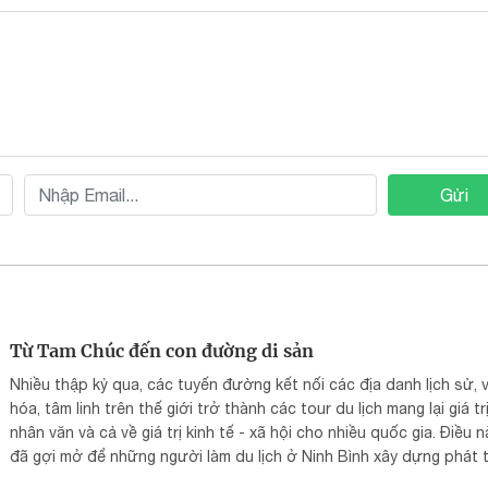
Gửi
Từ Tam Chúc đến con đường di sản
Nhiều thập kỷ qua, các tuyến đường kết nối các địa danh lịch sử, 
hóa, tâm linh trên thế giới trở thành các tour du lịch mang lại giá tr
nhân văn và cả về giá trị kinh tế - xã hội cho nhiều quốc gia. Điều n
đã gợi mở để những người làm du lịch ở Ninh Bình xây dựng phát t
sản phẩm du lịch "Hành trình con đường Di sản".