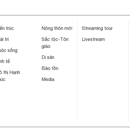
ến trúc
Nông thôn mới
Streaming tour
ải trí
Sắc tộc-Tôn
Livestream
giáo
uộc sống
Di sản
nh tế
Bảo tồn
 thị Hạnh
húc
Media