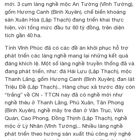
mới. 3 cụm làng nghề mộc An Tường (Vĩnh Tường),
gốm Hương Canh (Bình Xuyên), chế biến khoáng
sản Xuân Hòa (Lập Thạch) đang triển khai thực
hiện, với tổng mức đầu tư 60 tỷ đồng, trên diện
tích gần 40 ha.
Tỉnh Vĩnh Phúc đã có các đề án khôi phục hỗ trợ
phát triển các làng nghề mang lại những kết quả
đáng khích lệ. Một số làng nghề truyền thống đã và
đang phát triển, như: đá Hải Lựu (Lập Thạch), mộc
Thanh Lãng, gốm Hương Canh (Bình Xuyên); đan lát
Triệu Đề (Lập Thạch)... Hàng chục xã trước đây còn
“trắng” về CN - TTCN nay đã có nghề mới như
nghề thêu ở Thanh Lãng, Phú Xuân, Tân Phong
(Bình Xuyên), nghề mây tre đan ở Vân Trục, Văn
Quán, Cao Phong, Đồng Thịnh (Lập Thạch), nghề
mộc ở Lý Nhân (Vĩnh Tường)... Nhiều làng nghề
phát triển theo hướng sản xuất thủ công mỹ nghệ