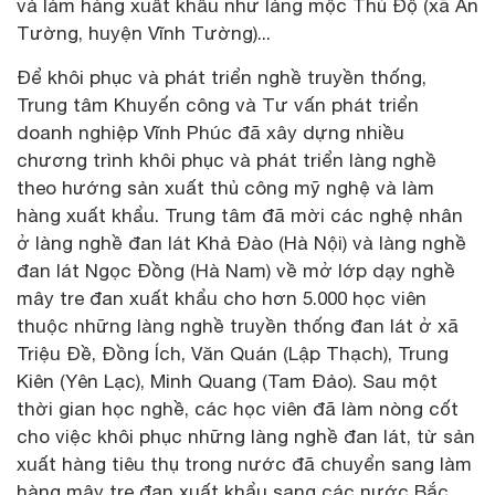
và làm hàng xuất khẩu như làng mộc Thủ Độ (xã An
Tường, huyện Vĩnh Tường)...
Để khôi phục và phát triển nghề truyền thống,
Trung tâm Khuyến công và Tư vấn phát triển
doanh nghiệp Vĩnh Phúc đã xây dựng nhiều
chương trình khôi phục và phát triển làng nghề
theo hướng sản xuất thủ công mỹ nghệ và làm
hàng xuất khẩu. Trung tâm đã mời các nghệ nhân
ở làng nghề đan lát Khả Đào (Hà Nội) và làng nghề
đan lát Ngọc Đồng (Hà Nam) về mở lớp dạy nghề
mây tre đan xuất khẩu cho hơn 5.000 học viên
thuộc những làng nghề truyền thống đan lát ở xã
Triệu Đề, Đồng Ích, Văn Quán (Lập Thạch), Trung
Kiên (Yên Lạc), Minh Quang (Tam Đảo). Sau một
thời gian học nghề, các học viên đã làm nòng cốt
cho việc khôi phục những làng nghề đan lát, từ sản
xuất hàng tiêu thụ trong nước đã chuyển sang làm
hàng mây tre đan xuất khẩu sang các nước Bắc