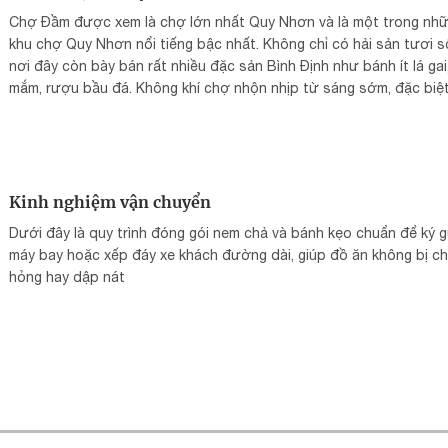
Chợ Đầm được xem là chợ lớn nhất Quy Nhơn và là một trong nh
khu chợ Quy Nhơn nổi tiếng bậc nhất. Không chỉ có hải sản tươi s
nơi đây còn bày bán rất nhiều đặc sản Bình Định như bánh ít lá gai
mắm, rượu bầu đá. Không khí chợ nhộn nhịp từ sáng sớm, đặc biệ
đông vào giờ nhập hàng hải sản.
Kinh nghiệm vận chuyển
Dưới đây là quy trình đóng gói nem chả và bánh kẹo chuẩn để ký g
máy bay hoặc xếp đáy xe khách đường dài, giúp đồ ăn không bị ch
hỏng hay dập nát