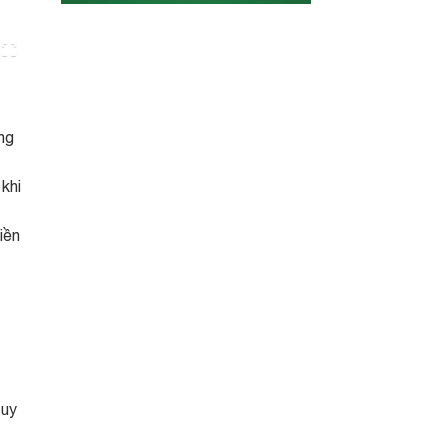
ng
khi
iền
 uy