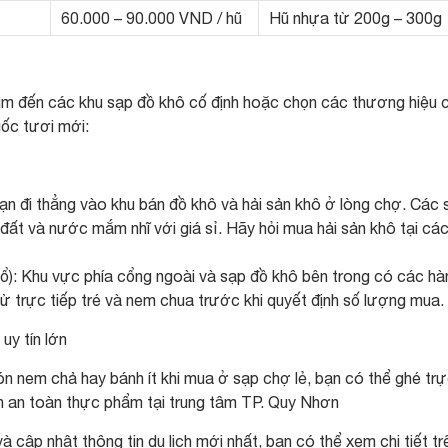
60.000 – 90.000 VND / hũ
Hũ nhựa từ 200g – 300g
tìm đến các khu sạp đồ khô cố định hoặc chọn các thương hiệu 
ốc tươi mới:
đi thẳng vào khu bán đồ khô và hải sản khô ở lòng chợ. Các 
ất và nước mắm nhĩ với giá sỉ. Hãy hỏi mua hải sản khô tại cá
: Khu vực phía cổng ngoài và sạp đồ khô bên trong có các hà
ử trực tiếp tré và nem chua trước khi quyết định số lượng mua.
uy tín lớn
n nem chả hay bánh ít khi mua ở sạp chợ lẻ, bạn có thể ghé tr
n an toàn thực phẩm tại trung tâm TP. Quy Nhơn
 cập nhật thông tin du lịch mới nhất, bạn có thể xem chi tiết tr