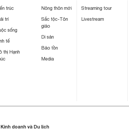
ến trúc
Nông thôn mới
Streaming tour
ải trí
Sắc tộc-Tôn
Livestream
giáo
uộc sống
Di sản
nh tế
Bảo tồn
 thị Hạnh
húc
Media
 Kinh doanh và Du lịch