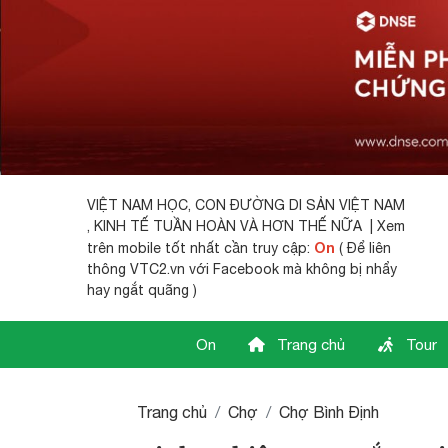
VIỆT NAM HỌC,
CON ĐƯỜNG DI SẢN VIỆT NAM
, KINH TẾ TUẦN HOÀN VÀ HƠN THẾ NỮA | Xem
On
trên mobile tốt nhất cần truy cập:
( Để liên
thông VTC2.vn với Facebook mà không bị nhẩy
hay ngắt quãng )
On
Trang chủ
Tour
Trang chủ
Chợ
Chợ Bình Định