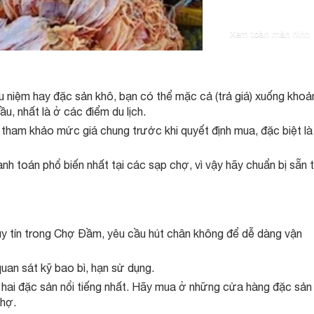
Xem toàn màn hình
ưu niệm hay đặc sản khô, bạn có thể mặc cả (trả giá) xuống khoả
u, nhất là ở các điểm du lịch.
tham khảo mức giá chung trước khi quyết định mua, đặc biệt là 
h toán phổ biến nhất tại các sạp chợ, vì vậy hãy chuẩn bị sẵn t
y tín trong Chợ Đầm, yêu cầu hút chân không để dễ dàng vận
uan sát kỹ bao bì, hạn sử dụng.
ai đặc sản nổi tiếng nhất. Hãy mua ở những cửa hàng đặc sản
chợ.