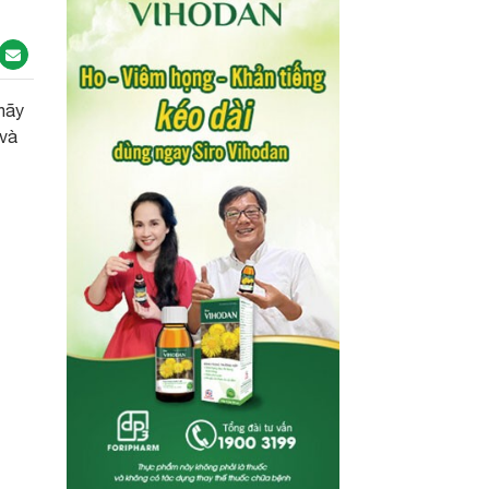
 hãy
 và