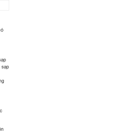
có
sạp
c sạp
ng
ực
ên