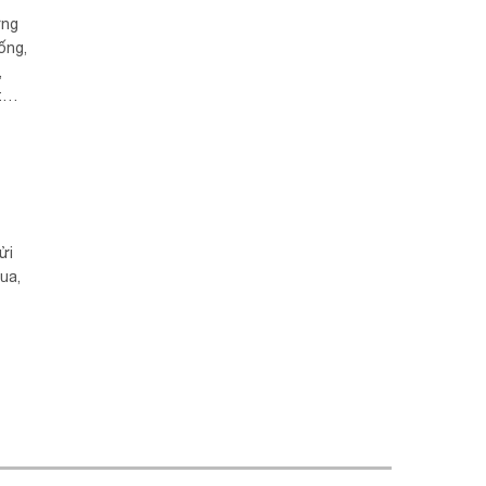
ững
ống,
,
t
ửi
ua,