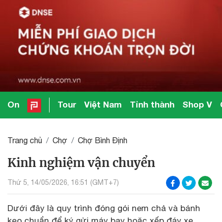
On
Tour
Việt Nam
Tỉnh thành
Shop V
Trang chủ
Chợ
Chợ Bình Định
Kinh nghiệm vận chuyển
Thứ 5, 14/05/2026, 16:51 (GMT+7)
Dưới đây là quy trình đóng gói nem chả và bánh
kẹo chuẩn để ký gửi máy bay hoặc xếp đáy xe