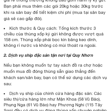
Bạn phải mua thêm các gói 20kg hoặc 30kg trước
khi ra sân bay để tiết kiệm chi phí (mua tại sân bay
giá sẽ cao gấp đôi).
Kích thước & Quy cách: Tổng kích thước 3
chiều của thùng xốp ký gửi không được vượt quá
158 cm. Thùng xốp phải bọc kín băng keo dính,
không rỉ nước và không có mùi thoát ra ngoài.
2. Dịch vụ ship đặc sản tận nơi tại Quy Nhơn
Nếu bạn không muốn tự tay xách đồ ra chợ hoặc
muốn mua đồ đóng thùng sẵn giao thẳng đến
khách sạn/sân bay, bạn có thể sử dụng các dịch vụ
sau:
Dịch vụ ship của chính cửa hàng đặc sản: Các
siêu thị/cửa hàng lớn như Mận Khoa (58 Vũ Bảo),
Phụng Nga (61 Vũ Bảo) hay Phương Nghi (115 Tây
Sơn) đều có dịch vụ đóng thùng xốp chuyên nghiệp