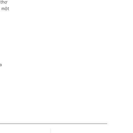
 thơ
n một
a