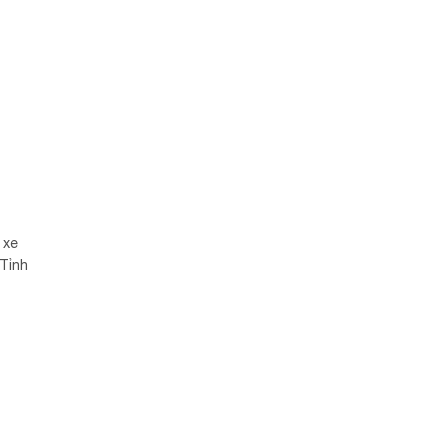
 xe
 Tỉnh