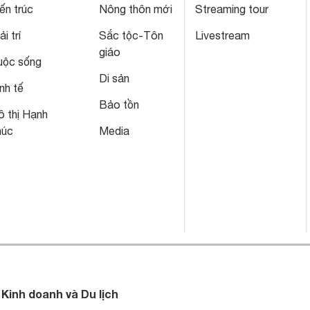
ến trúc
Nông thôn mới
Streaming tour
ải trí
Sắc tộc-Tôn
Livestream
giáo
uộc sống
Di sản
nh tế
Bảo tồn
 thị Hạnh
húc
Media
 Kinh doanh và Du lịch