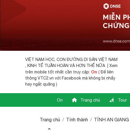
VIỆT NAM HỌC,
CON ĐƯỜNG DI SẢN VIỆT NAM
, KINH TẾ TUẦN HOÀN VÀ HƠN THẾ NỮA | Xem
On
trên mobile tốt nhất cần truy cập:
( Để liên
thông VTC2.vn với Facebook mà không bị nhẩy
hay ngắt quãng )
On
Trang chủ
Tour
Trang chủ
Tỉnh thành
TỈNH AN GIANG