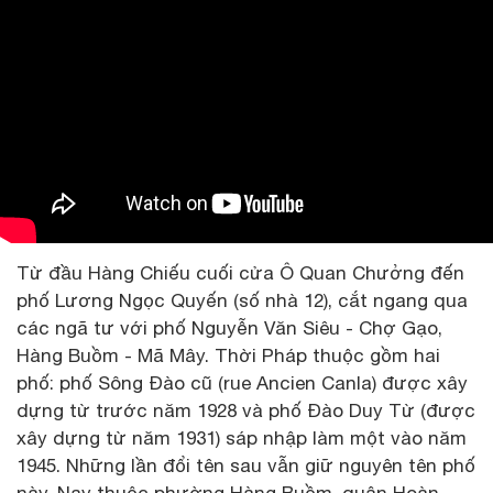
Từ đầu Hàng Chiếu cuối cửa Ô Quan Chưởng đến
phố Lương Ngọc Quyến (số nhà 12), cắt ngang qua
các ngã tư với phố Nguyễn Văn Siêu - Chợ Gạo,
Hàng Buồm - Mã Mây. Thời Pháp thuộc gồm hai
phố: phố Sông Đào cũ (rue Ancien Canla) được xây
dựng từ trước năm 1928 và phố Đào Duy Từ (được
xây dựng từ năm 1931) sáp nhập làm một vào năm
1945. Những lần đổi tên sau vẫn giữ nguyên tên phố