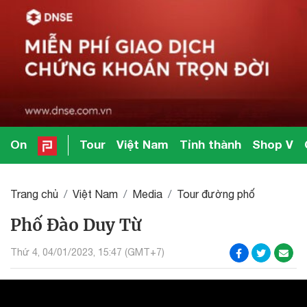
On
Tour
Việt Nam
Tỉnh thành
Shop V
Trang chủ
Việt Nam
Media
Tour đường phố
Phố Đào Duy Từ
Thứ 4, 04/01/2023, 15:47 (GMT+7)