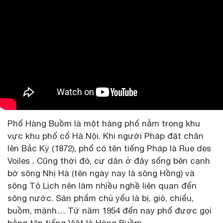
Phố Hàng Buồm là một hàng phố nằm trong khu
vực khu phố cổ Hà Nội. Khi người Pháp đặt chân
lên Bắc Kỳ (1872), phố có tên tiếng Pháp là Rue des
Voiles . Cũng thời đó, cư dân ở đây sống bên cạnh
bờ sông Nhị Hà (tên ngày nay là sông Hồng) và
sông Tô Lịch nên làm nhiều nghề liên quan đến
sông nước. Sản phẩm chủ yếu là bị, giỏ, chiếu,
buồm, mành… Từ năm 1954 đến nay phố được gọi