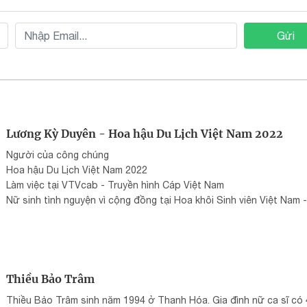
Gửi
Lương Kỳ Duyên - Hoa hậu Du Lịch Việt Nam 2022
Người của công chúng
Hoa hậu Du Lịch Việt Nam 2022
Làm việc tại VTVcab - Truyền hình Cáp Việt Nam
Nữ sinh tình nguyện vì cộng đồng tại Hoa khôi Sinh viên Việt Nam -
hoakhoisinhvien.vn
Đại sứ Đại Dương Xanh tại Bộ Tài nguyên và Môi trường
Từng học tại Học viện Báo chí và Tuyên truyền
Đã học tại Trường THPT chuyên Đại học Sư phạm Hà Nội
Thiều Bảo Trâm
Thiều Bảo Trâm sinh năm 1994 ở Thanh Hóa. Gia đình nữ ca sĩ có 