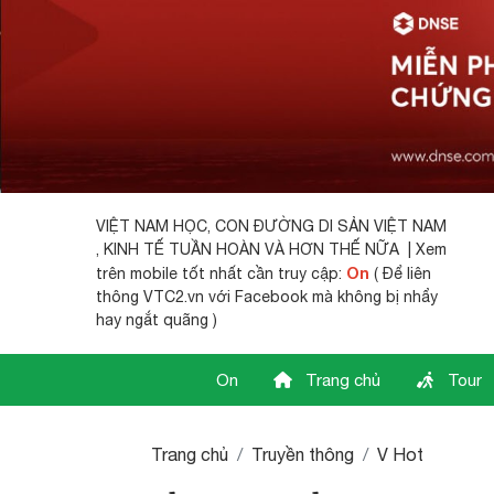
VIỆT NAM HỌC,
CON ĐƯỜNG DI SẢN VIỆT NAM
, KINH TẾ TUẦN HOÀN VÀ HƠN THẾ NỮA | Xem
On
trên mobile tốt nhất cần truy cập:
( Để liên
thông VTC2.vn với Facebook mà không bị nhẩy
hay ngắt quãng )
On
Trang chủ
Tour
Trang chủ
Truyền thông
V Hot