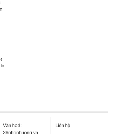
t
m
ệt
 là
Văn hoá:
Liên hệ
36phophuong.vn