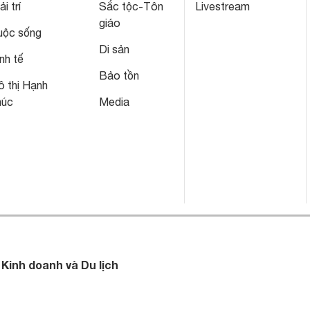
ải trí
Sắc tộc-Tôn
Livestream
giáo
uộc sống
Di sản
nh tế
Bảo tồn
 thị Hạnh
húc
Media
 Kinh doanh và Du lịch