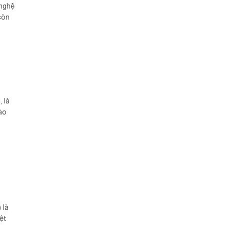
 nghệ
còn
 là
ào
 là
ệt