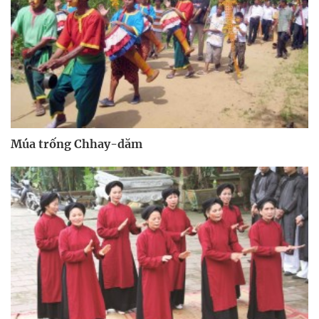
Múa trống Chhay-dăm