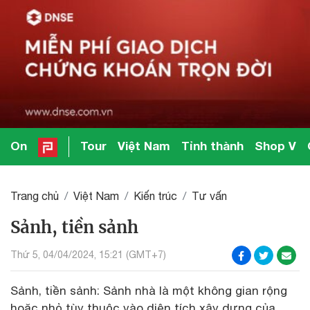
On
Tour
Việt Nam
Tỉnh thành
Shop V
Trang chủ
Việt Nam
Kiến trúc
Tư vấn
Sảnh, tiền sảnh
Thứ 5, 04/04/2024, 15:21 (GMT+7)
Sảnh, tiền sảnh: Sảnh nhà là một không gian rộng
hoặc nhỏ tùy thuộc vào diện tích xây dựng của