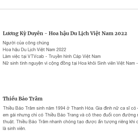
Lương Kỳ Duyên - Hoa hậu Du Lịch Việt Nam 2022
Người của công chúng
Hoa hậu Du Lịch Việt Nam 2022
Làm việc tại VTVcab - Truyền hình Cáp Việt Nam
Nữ sinh tình nguyện vì cộng đồng tại Hoa khôi Sinh viên Việt Nam -
hoakhoisinhvien.vn
Đại sứ Đại Dương Xanh tại Bộ Tài nguyên và Môi trường
Từng học tại Học viện Báo chí và Tuyên truyền
Đã học tại Trường THPT chuyên Đại học Sư phạm Hà Nội
Thiều Bảo Trâm
Thiều Bảo Trâm sinh năm 1994 ở Thanh Hóa. Gia đình nữ ca sĩ có 
em gái nhưng chỉ có Thiều Bảo Trang và cô theo đuổi con đường
thuật. Thiều Bảo Trâm nhanh chóng tạo được ấn tượng riêng khi 
là sinh viên.