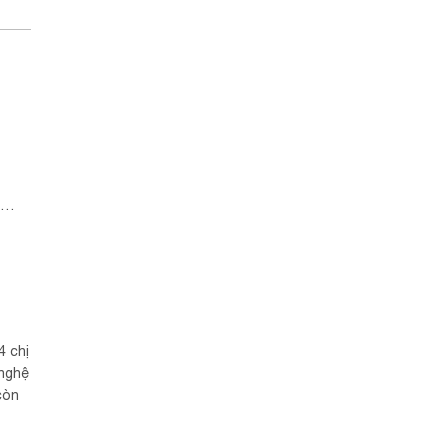
4 chị
 nghệ
còn