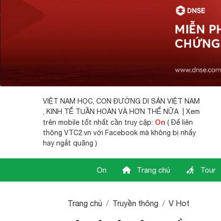
VIỆT NAM HỌC,
CON ĐƯỜNG DI SẢN VIỆT NAM
, KINH TẾ TUẦN HOÀN VÀ HƠN THẾ NỮA | Xem
On
trên mobile tốt nhất cần truy cập:
( Để liên
thông VTC2.vn với Facebook mà không bị nhẩy
hay ngắt quãng )
On
Trang chủ
Tour
Trang chủ
Truyền thông
V Hot