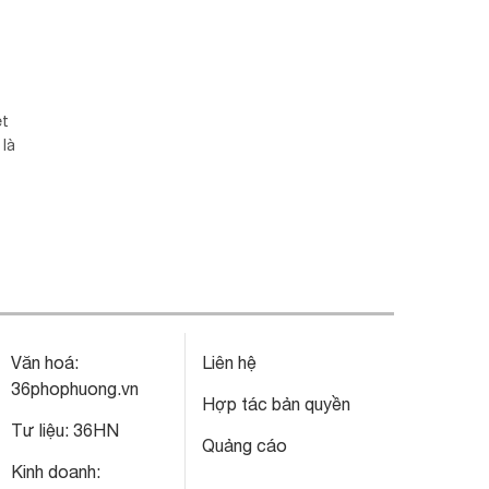
ệt
 là
Văn hoá:
Liên hệ
36phophuong.vn
Hợp tác bản quyền
Tư liệu:
36HN
Quảng cáo
Kinh doanh: