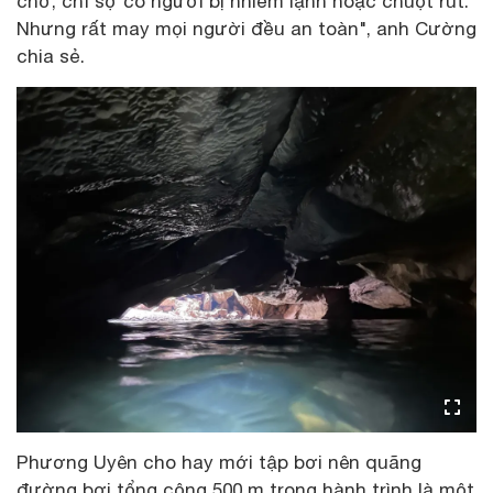
chờ, chỉ sợ có người bị nhiễm lạnh hoặc chuột rút.
Nhưng rất may mọi người đều an toàn", anh Cường
chia sẻ.
Phương Uyên cho hay mới tập bơi nên quãng
đường bơi tổng cộng 500 m trong hành trình là một