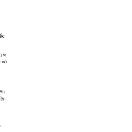
iếc
 vị
ì và
 An
iền
,