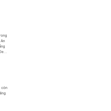
trong
 An
rắng
 Đem
t
à còn
iêng