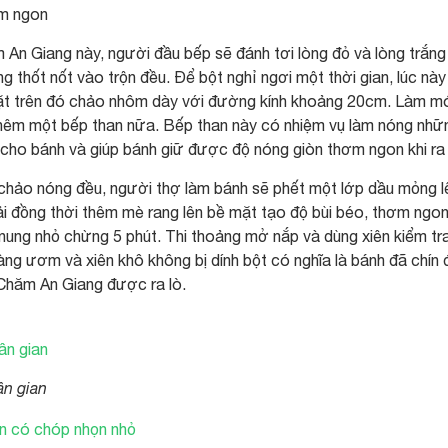
ơm ngon
An Giang này, người đầu bếp sẽ đánh tơi lòng đỏ và lòng trắng
g thốt nốt vào trộn đều. Để bột nghỉ ngơi một thời gian, lúc này
đặt trên đó chảo nhôm dày với đường kính khoảng 20cm. Làm m
hêm một bếp than nữa. Bếp than này có nhiệm vụ làm nóng nhữ
 cho bánh và giúp bánh giữ được độ nóng giòn thơm ngon khi ra 
 chảo nóng đều, người thợ làm bánh sẽ phết một lớp dầu mỏng l
i đồng thời thêm mè rang lên bề mặt tạo độ bùi béo, thơm ngo
ung nhỏ chừng 5 phút. Thi thoảng mở nắp và dùng xiên kiểm tr
g ươm và xiên khô không bị dính bột có nghĩa là bánh đã chín 
 Chăm An Giang được ra lò.
ân gian