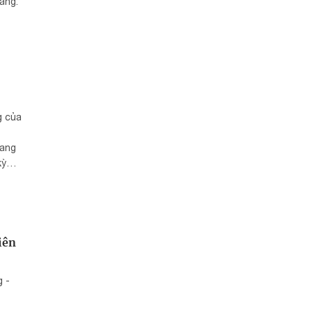
ang.
g của
rang
kỳ
 quê
n
iên
g -