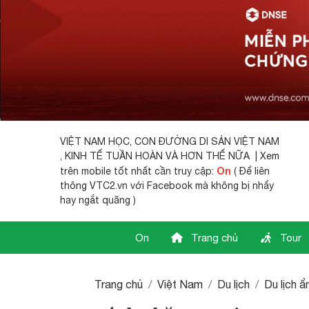
VIỆT NAM HỌC,
CON ĐƯỜNG DI SẢN VIỆT NAM
, KINH TẾ TUẦN HOÀN VÀ HƠN THẾ NỮA | Xem
On
trên mobile tốt nhất cần truy cập:
( Để liên
thông VTC2.vn với Facebook mà không bị nhẩy
hay ngắt quãng )
On
Trang chủ
Tour
Trang chủ
Việt Nam
Du lịch
Du lịch 