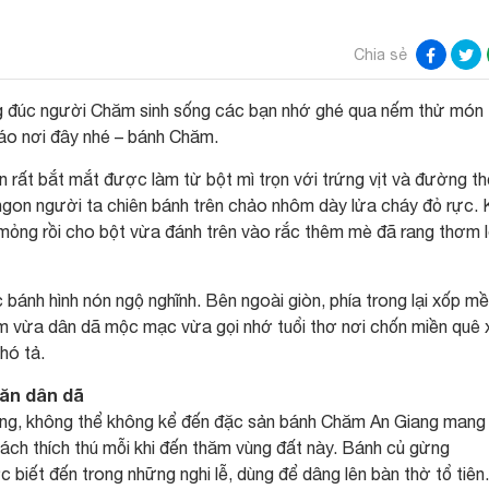
Chia sẻ
ng đúc người Chăm sinh sống các bạn nhớ ghé qua nếm thử món
áo nơi đây nhé – bánh Chăm.
ất bắt mắt được làm từ bột mì trọn với trứng vịt và đường th
gon người ta chiên bánh trên chảo nhôm dày lửa cháy đỏ rực. 
mỏng rồi cho bột vừa đánh trên vào rắc thêm mè đã rang thơm l
ánh hình nón ngộ nghĩnh. Bên ngoài giòn, phía trong lại xốp m
m vừa dân dã mộc mạc vừa gọi nhớ tuổi thơ nơi chốn miền quê 
hó tả.
 ăn dân dã
ang, không thể không kể đến đặc sản bánh Chăm An Giang mang
ách thích thú mỗi khi đến thăm vùng đất này. Bánh củ gừng
c biết đến trong những nghi lễ, dùng để dâng lên bàn thờ tổ tiên.