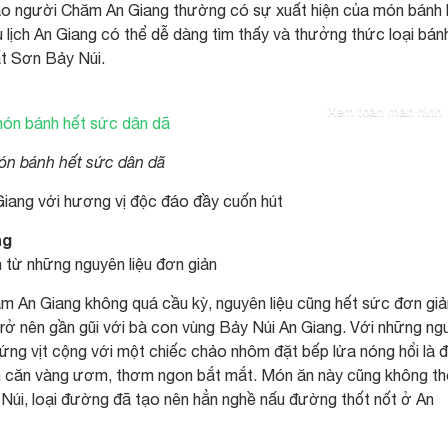
bào người Chăm An Giang thường có sự xuất hiện của món bánh 
 lịch An Giang có thể dễ dàng tìm thấy và thưởng thức loại bán
ất Sơn Bảy Núi.
Xem toàn màn hình
ón bánh hết sức dân dã
ang với hương vị độc đáo đầy cuốn hút
ng
từ những nguyên liệu đơn giản
m An Giang không quá cầu kỳ, nguyên liệu cũng hết sức đơn giả
 trở nên gần gũi với bà con vùng Bảy Núi An Giang. Với những ng
trứng vịt cộng với một chiếc chảo nhôm đặt bếp lửa nóng hổi là 
m căn vàng ươm, thơm ngon bắt mắt. Món ăn này cũng không th
 Núi, loại đường đã tạo nên hẳn nghề nấu đường thốt nốt ở An