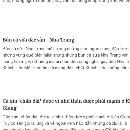
tuổi, nhưng người đàn ông này vẫn nổi tiếng khắp Đồng Văn, Hà Gi
Bún cá sứa dặc sản -Nha Trang
Bún cá sứa Nha Trang một trong những món ngon mang đặc trưn
những vùng quê biển miền trung,nhưng bún cá sứa Nha Trang vẫn
mang hương vị rất riêng mà ai nhắc đến cũng nghĩ ngay đến Nha T
Khánh Hòa.Một món ăn mà mang đậm chất Khánh Hòa không cầu 
nhưng khi ai đã từng thưởng thức đều khó quên và đặc biệt ai xa
đều có một cảm giác nhớ nhung vùng đất quê nhà Khánh Hòa thâ
yêu.
Cà xỉu 'chân dài' được ví như thần dược phái mạnh ở K
Giang
Đặc sản 'chân dài' được ví như thần dược phái mạnh ở Kiên Gian
Tuy có tên gọi lạ lùng và vẻ ngoài kém hấp dẫn nhưng cà xỉu lại là
nguyên liệu làm nên loạt món ngon, đặc sản của vùng đất Hà Tiên,