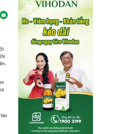
ốt
Khi
ên.
ềm
xa
 tên