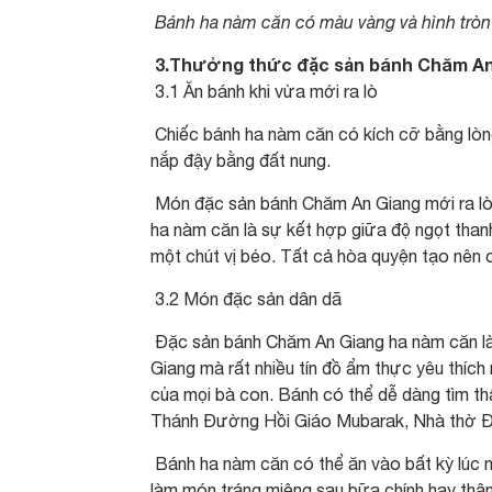
Bánh ha nàm căn có màu vàng và hình trò
3.Thưởng thức đặc sản bánh Chăm An
3.1 Ăn bánh khi vừa mới ra lò
Chiếc bánh ha nàm căn có kích cỡ bằng lòng
nắp đậy bằng đất nung.
Món đặc sản bánh Chăm An Giang mới ra lò 
ha nàm căn là sự kết hợp giữa độ ngọt than
một chút vị béo. Tất cả hòa quyện tạo nên 
3.2 Món đặc sản dân dã
Đặc sản bánh Chăm An Giang ha nàm căn là
Giang mà rất nhiều tín đồ ẩm thực yêu thích 
của mọi bà con. Bánh có thể dễ dàng tìm th
Thánh Đường Hồi Giáo Mubarak, Nhà thờ 
Bánh ha nàm căn có thể ăn vào bất kỳ lúc 
làm món tráng miệng sau bữa chính hay thậm 