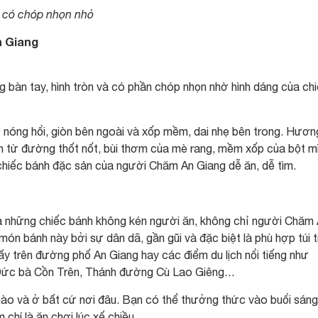
n có chóp nhọn nhỏ
 Giang
 bàn tay, hình tròn và có phần chóp nhọn nhờ hình dáng của ch
nóng hổi, giòn bên ngoài và xốp mềm, dai nhẹ bên trong. Hương
h từ đường thốt nốt, bùi thơm của mè rang, mềm xốp của bột m
chiếc bánh đặc sản của người Chăm An Giang dễ ăn, dễ tìm.
 những chiếc bánh không kén người ăn, không chỉ người Chăm
món bánh này bởi sự dân dã, gần gũi và đặc biệt là phù hợp túi t
ấy trên đường phố An Giang hay các điểm du lịch nổi tiếng như
Đức bà Cồn Trên, Thánh đường Cù Lao Giêng…
nào và ở bất cứ nơi đâu. Bạn có thể thưởng thức vào buổi sáng
chí là ăn chơi lúc xế chiều.