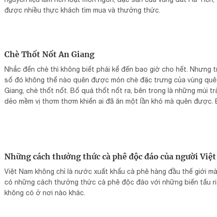
được nhiều thực khách tìm mua và thưởng thức.
Chè Thốt Nốt An Giang
Nhắc đến chè thì không biết phải kể đến bao giờ cho hết. Nhưng 
số đó không thể nào quên được món chè đặc trưng của vùng quê
Giang, chè thốt nốt. Bổ quả thốt nốt ra, bên trong là những múi t
dẻo mềm vị thơm thơm khiến ai đã ăn một lần khó mà quên được.
chúng nấu với đậu xanh kèm nước cốt dừa ăn giải nhiệt quả là mộ
món vô cùng hấp dẫn.
Những cách thưởng thức cà phê độc đáo của người Việt
Việt Nam không chỉ là nước xuất khẩu cà phê hàng đầu thế giới m
có những cách thưởng thức cà phê độc đáo với những biến tấu r
không có ở nơi nào khác.