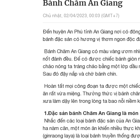
Bánh Chăm An Giang
Chủ nhật, 02/04/2023, 00:03 (GMT+7)
Đến huyện An Phú tỉnh An Giang nơi có đô
bánh đặc sản có hương vị thơm ngon độc đ
Bánh Chăm An Giang có màu vàng ươm nhìn r
nốt đánh đều. Để có được chiếc bánh giòn n
chảo nóng ta tráng chảo bằng một lớp dầu 
Sau đó đậy nắp và chờ bánh chín.
Hoàn tất mọi công đoạn ta được một chiếc b
ăn rất vừa miệng. Thưởng thức vị bánh chă
xưa làm dậy lên trong lòng ta bao nỗi niềm k
1.Đặc sản bánh Chăm An Giang là món
Nhắc đến các loại bánh đặc sản của An Gi
ha nàm căn, một món ăn khiến nhiều thực kh
(ginraong laya) là loại bánh truyền thống đượ