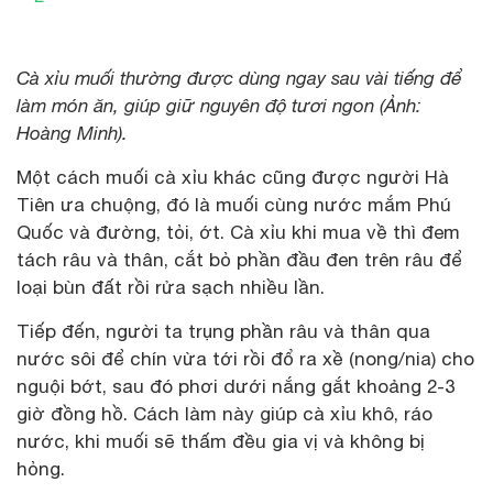
Cà xỉu muối thường được dùng ngay sau vài tiếng để
làm món ăn, giúp giữ nguyên độ tươi ngon (Ảnh:
Hoàng Minh).
Một cách muối cà xỉu khác cũng được người Hà
Tiên ưa chuộng, đó là muối cùng nước mắm Phú
Quốc và đường, tỏi, ớt. Cà xỉu khi mua về thì đem
tách râu và thân, cắt bỏ phần đầu đen trên râu để
loại bùn đất rồi rửa sạch nhiều lần.
Tiếp đến, người ta trụng phần râu và thân qua
nước sôi để chín vừa tới rồi đổ ra xề (nong/nia) cho
nguội bớt, sau đó phơi dưới nắng gắt khoảng 2-3
giờ đồng hồ. Cách làm này giúp cà xỉu khô, ráo
nước, khi muối sẽ thấm đều gia vị và không bị
hỏng.