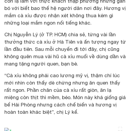
còn lạ lẫm với thực khách thập phương nhưng gắn
bó với biết bao thế hệ người dân nơi đây. Hương vị
mắm cà xỉu được nhận xét không thua kém gì
những loại mắm ngon nổi tiếng khác.
Chị Nguyễn Lý (ở TP. HCM) chia sẻ, từng vài lần
thưởng thức cà xỉu ở Hà Tiên và ấn tượng ngay từ
lần đầu tiên. Sau mỗi chuyến đi tới đây, chị cũng
không quên mua vài hũ cà xỉu muối về dùng dần và
mang tặng người quen, bạn bè.
“Cà xỉu không phải cao lương mỹ vị, thậm chí lúc
mới nhìn còn thấy dè chừng nhưng ăn quen thấy
rất ngon. Phần chân của cà xỉu rất giòn, ăn lạ
miệng còn thịt thì mềm, béo. Món này khá giống giá
bể Hải Phòng nhưng cách chế biến và hương vị
hoàn toàn khác biệt”, chị Lý kể.