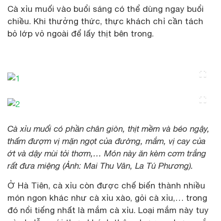
Cà xỉu muối vào buổi sáng có thể dùng ngay buổi
chiều. Khi thưởng thức, thực khách chỉ cần tách
bỏ lớp vỏ ngoài để lấy thịt bên trong.
Cà xỉu muối có phần chân giòn, thịt mềm và béo ngậy,
thấm đượm vị mặn ngọt của đường, mắm, vị cay của
ớt và dậy mùi tỏi thơm,… Món này ăn kèm cơm trắng
rất đưa miệng (Ảnh: Mai Thu Vân, La Tú Phương).
Ở Hà Tiên, cà xỉu còn được chế biến thành nhiều
món ngon khác như cà xỉu xào, gỏi cà xỉu,… trong
đó nổi tiếng nhất là mắm cà xỉu. Loại mắm này tuy