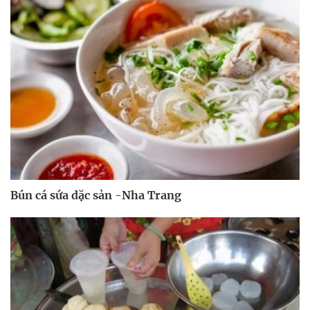
Bún cá sứa dặc sản -Nha Trang