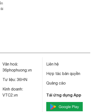
ễn
ải
Văn hoá:
Liên hệ
36phophuong.vn
Hợp tác bản quyền
Tư liệu:
36HN
Quảng cáo
Kinh doanh:
Tải ứng dụng App
VTC2.vn