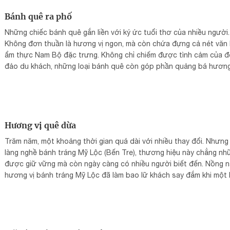
Bánh quê ra phố
Những chiếc bánh quê gắn liền với ký ức tuổi thơ của nhiều người.
Không đơn thuần là hương vị ngon, mà còn chứa đựng cả nét văn
ẩm thực Nam Bộ đặc trưng. Không chỉ chiếm được tình cảm của 
đảo du khách, những loại bánh quê còn góp phần quảng bá hương
phương Nam đến với bạn bè quốc tế.
Hương vị quê dừa
Trăm năm, một khoảng thời gian quá dài với nhiều thay đổi. Nhưng
làng nghề bánh tráng Mỹ Lộc (Bến Tre), thương hiệu này chẳng nh
được giữ vững mà còn ngày càng có nhiều người biết đến. Nồng 
hương vị bánh tráng Mỹ Lộc đã làm bao lữ khách say đắm khi một 
thưởng thức. Đó là niềm tin và sự chắc chiu cực khổ của cư dân l
nghề. Cũng là đặc sản rất hiếm của xứ Giồng Trôm, bánh phồng S
Đốc được bao du khách gần xa cảm nhận được nét đặc biệt. Bán
ngon không chỉ có bí quyết yêu, mà ngon bằng cái tình, cái nghĩa c