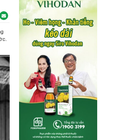
ng
ớc.