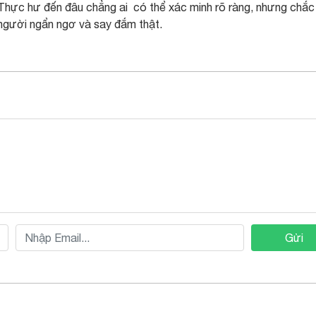
 Thực hư đến đâu chẳng ai có thể xác minh rõ ràng, nhưng chắ
u người ngẩn ngơ và say đắm thật.
Gửi