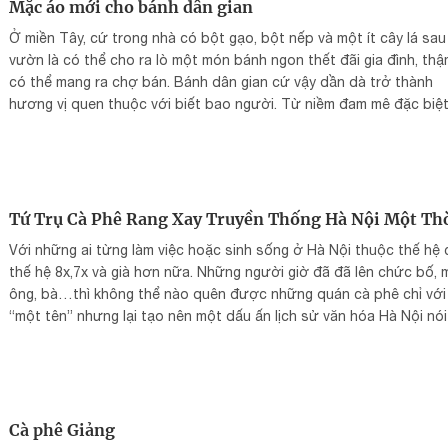
con người và chỉ có hương quê mới làm nên chiếc bánh thêm phầ
Mặc áo mới cho bánh dân gian
trọn vẹn. Dường như ai đến Bến Tre cũng tìm ra được bánh tráng
Ở miền Tây, cứ trong nhà có bột gạo, bột nếp và một ít cây lá sau
Lộc, bánh phồng Sơn Đốc trong số hàng trăm loại bánh ngon nổi t
vườn là có thể cho ra lò một món bánh ngon thết đãi gia đình, thậ
của vùng quê này.
có thể mang ra chợ bán. Bánh dân gian cứ vậy dần dà trở thành
hương vị quen thuộc với biết bao người. Từ niềm đam mê đặc biệt
những loại bánh quê, một cô gái ở Tp. Cần Thơ đã thổi hồn cho t
mẻ bột, để nghề bánh mà chị đang theo đuổi có thể mang về doan
thu tiền tỷ mỗi năm.
Tứ Trụ Cà Phê Rang Xay Truyền Thống Hà Nội Một Thờ
Với những ai từng làm việc hoặc sinh sống ở Hà Nội thuộc thế hệ 
thế hệ 8x,7x và già hơn nữa. Những người giờ đã đã lên chức bố, 
ông, bà…thì không thể nào quên được những quán cà phê chỉ với
“một tên” nhưng lại tạo nên một dấu ấn lịch sử văn hóa Hà Nội nói
chung, văn hóa cà phê người Hà Nội nói riêng
Cà phê Giảng