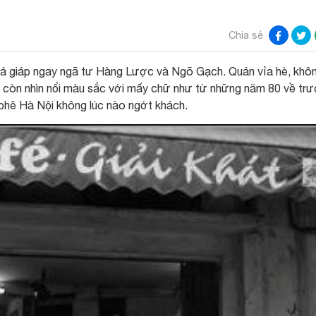
Chia sẻ
Cá giáp ngay ngã tư Hàng Lược và Ngõ Gạch. Quán vỉa hè, khô
g còn nhìn nổi màu sắc với mấy chữ như từ những năm 80 về trư
hê Hà Nội không lúc nào ngớt khách.