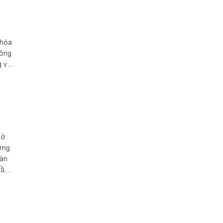
 hóa
đông
 vị
 ở
ững
nàn
lần
àng
ơn
h
ủa