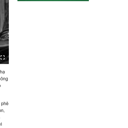
 hạ
uông
o
à phê
on,
n
ì