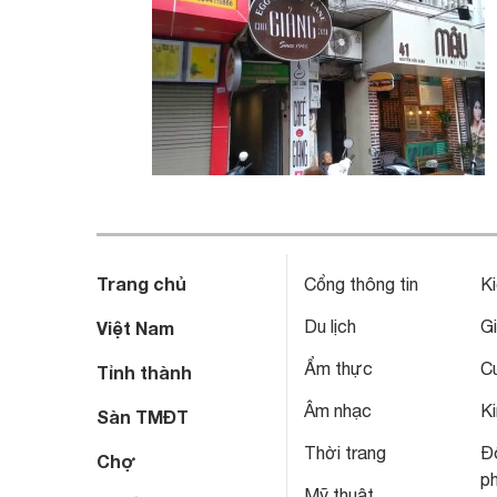
Trang chủ
Cổng thông tin
Ki
Du lịch
Gi
Việt Nam
Ẩm thực
C
Tỉnh thành
Âm nhạc
Ki
Sàn TMĐT
Thời trang
Đô
Chợ
p
Mỹ thuật