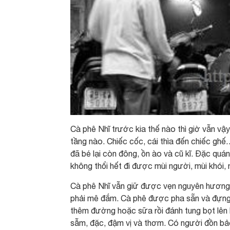
Cà phê Nhĩ trước kia thế nào thì giờ vẫn vậ
tầng nào. Chiếc cốc, cái thìa đến chiếc gh
đã bé lại còn đông, ồn ào và cũ kĩ. Đặc quán
không thổi hết đi được mùi người, mùi khói
Cà phê Nhĩ vẫn giữ được vẹn nguyên hương v
phải mê đắm. Cà phê được pha sẵn và đựng 
thêm đường hoặc sữa rồi đánh tung bọt lên 
sẫm, đặc, đậm vị và thơm. Có người đồn bảo 