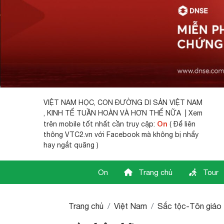
VIỆT NAM HỌC,
CON ĐƯỜNG DI SẢN VIỆT NAM
, KINH TẾ TUẦN HOÀN VÀ HƠN THẾ NỮA | Xem
On
trên mobile tốt nhất cần truy cập:
( Để liên
thông VTC2.vn với Facebook mà không bị nhẩy
hay ngắt quãng )
On
Trang chủ
Tour
Trang chủ
Việt Nam
Sắc tộc-Tôn giáo