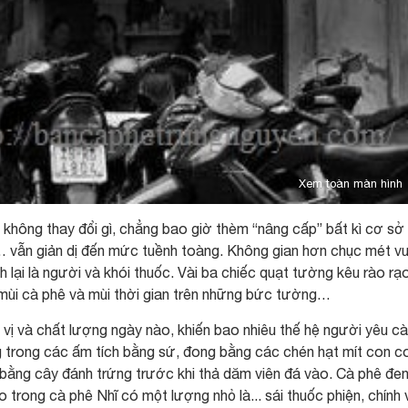
Xem toàn màn hình
y không thay đổi gì, chẳng bao giờ thèm “nâng cấp” bất kì cơ sở
ế… vẫn giản dị đến mức tuềnh toàng. Không gian hơn chục mét v
h lại là người và khói thuốc. Vài ba chiếc quạt tường kêu rào rạ
, mùi cà phê và mùi thời gian trên những bức tường…
ị và chất lượng ngày nào, khiến bao nhiêu thế hệ người yêu c
trong các ấm tích bằng sứ, đong bằng các chén hạt mít con c
bằng cây đánh trứng trước khi thả dăm viên đá vào. Cà phê đe
trong cà phê Nhĩ có một lượng nhỏ là... sái thuốc phiện, chính v