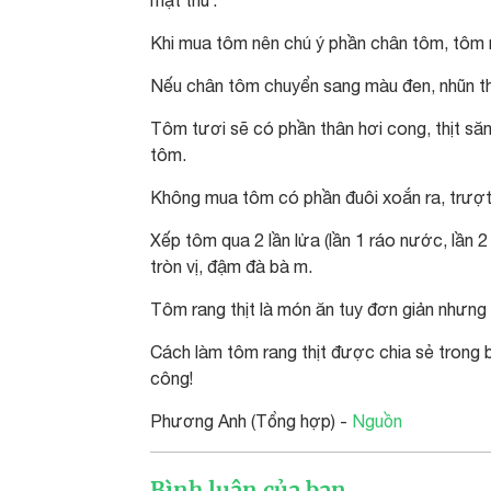
Khi mua tôm nên chú ý phần chân tôm, tôm 
Nếu chân tôm chuyển sang màu đen, nhũn th
Tôm tươi sẽ có phần thân hơi cong, thịt să
tôm.
Không mua tôm có phần đuôi xoắn ra, trượt
Xếp tôm qua 2 lần lửa (lần 1 ráo nước, lần 
tròn vị, đậm đà bà m.
Tôm rang thịt là món ăn tuy đơn giản nhưng
Cách làm tôm rang thịt được chia sẻ trong b
công!
Phương Anh (Tổng hợp) -
Nguồn
Bình luận của bạn