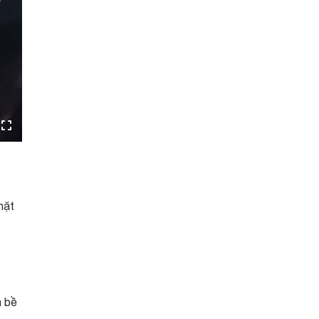
hặt
n bề