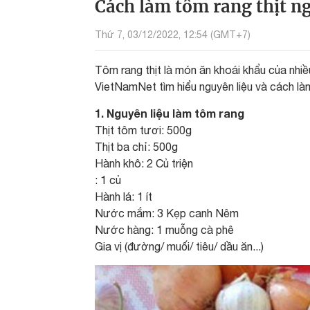
Cách làm tôm rang thịt n
Thứ 7, 03/12/2022, 12:54 (GMT+7)
Tôm rang thịt là món ăn khoái khẩu của nhi
VietNamNet tìm hiểu nguyên liệu và cách là
1. Nguyên liệu làm tôm rang
Thịt tôm tươi: 500g
Thịt ba chỉ: 500g
Hành khô: 2 Củ triện
: 1 củ
Hành lá: 1 ít
Nước mắm: 3 Kẹp canh Nêm
Nước hàng: 1 muỗng cà phê
Gia vị (đường/ muối/ tiêu/ dầu ăn...)