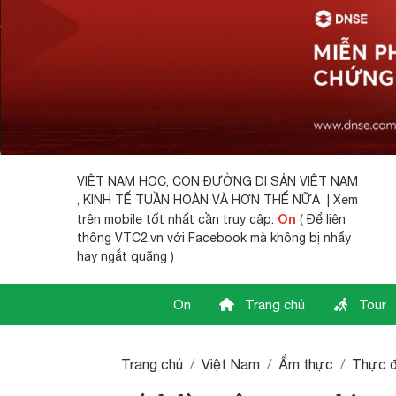
VIỆT NAM HỌC,
CON ĐƯỜNG DI SẢN VIỆT NAM
, KINH TẾ TUẦN HOÀN VÀ HƠN THẾ NỮA | Xem
On
trên mobile tốt nhất cần truy cập:
( Để liên
thông VTC2.vn với Facebook mà không bị nhẩy
hay ngắt quãng )
On
Trang chủ
Tour
Trang chủ
Việt Nam
Ẩm thực
Thực 