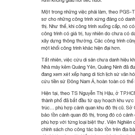
Một trong những việc phải làm, theo PGS-T
sơ cho những công trình xứng đáng có danh h
thị. Như thế, khi công trình xuống cấp, nó c
công trình có giá trị, tuy nhiên do chưa có d
xây dựng thông thường. Các công trình cũng
một khối công trình khác hiện đại hơn.
Tất nhiên, việc cứu di sản chưa danh hiệu k
Nhà máy kẽm Quảng Yên, Quảng Ninh đã được 
đang xem xét xếp hạng di tích lịch sử văn 
cứu tiền sử Đông Nam Á, hoàn toàn có thể b
Hiện tại, theo TS Nguyễn Thị Hậu, ở TP.HCM 
thành phố đã bắt đầu từ quy hoạch khu vực t
trúc… phù hợp cảnh quan khu đô thị cũ. Sở Q
bảo tồn cảnh quan đô thị, trong đó có cảnh 
phù hợp với từng loại biệt thự. Viện Nghiên 
chính sách cho công tác bảo tồn trên địa bà