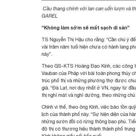
Cầu thang chính với lan can uốn lượn v
GAREL
“Không làm sớm sẽ mất sạch di sản”
TS Nguyễn Thị Hậu cho rằng: “Cần chú ý đến 
vài trăm năm tuổi hiện chưa có hành lang ph
này”.
Theo GS-KTS Hoàng Đạo Kính, các công trình
Vauban của Pháp với bài toán phong thủy c
trúc phố thị và những phường thợ được chuy
giá. “Đà Lạt, nơi duy nhất ở VN, ngay từ đầ
thị nghỉ mát và nghỉ dưỡng, theo những chủ
Chính vì thế, theo ông Kính, việc bảo tồn qu
lịch của thành phố này. “Sự hiện diện của h
những sườn đồi có rừng thông bao phủ. Tiếc 
đô thị có thương hiệu thành thành phố trung
Kính không giấu nổi tiếc nuối.