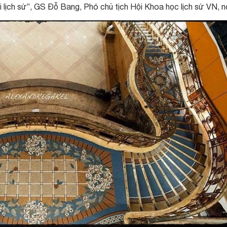
lịch sử”, GS Đỗ Bang, Phó chủ tịch Hội Khoa học lịch sử VN, nó