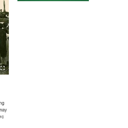
ống
 nay
ớc