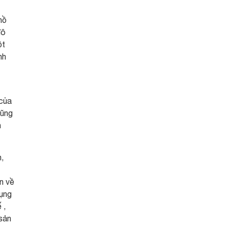
hồ
đô
ột
nh
 của
cũng
n
,
n về
dụng
 ,
 sản