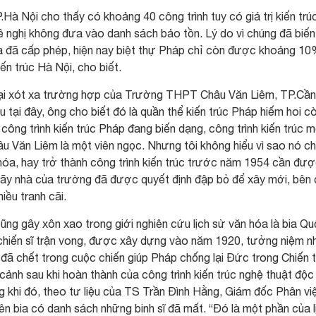
à Nội cho thấy có khoảng 40 công trình tuy có giá trị kiến trú
ề nghị không đưa vào danh sách bảo tồn. Lý do vì chúng đã biến
ta đã cấp phép, hiện nay biệt thự Pháp chỉ còn được khoảng 10
 trúc Hà Nội, cho biết.
lại xót xa trường hợp của Trường THPT Châu Văn Liêm, TP.Cần
 tại đây, ông cho biết đó là quần thể kiến trúc Pháp hiếm hoi c
công trình kiến trúc Pháp đang biến dạng, công trình kiến trúc m
âu Văn Liêm là một viên ngọc. Nhưng tôi không hiểu vì sao nó c
 hóa, hay trở thành công trình kiến trúc trước năm 1954 cần đư
dãy nhà của trường đã được quyết định đập bỏ để xây mới, bên
iều tranh cãi.
ũng gây xôn xao trong giới nghiên cứu lịch sử văn hóa là bia Q
 chiến sĩ trận vong, được xây dựng vào năm 1920, tưởng niệm 
 đã chết trong cuộc chiến giúp Pháp chống lại Đức trong Chiến 
ối cảnh sau khi hoàn thành của công trình kiến trúc nghệ thuật độ
ng khi đó, theo tư liệu của TS Trần Đình Hằng, Giám đốc Phân vi
rên bia có danh sách những binh sĩ đã mất. “Đó là một phần của l