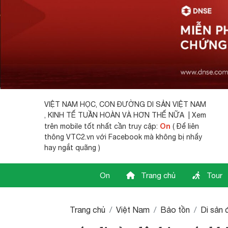
VIỆT NAM HỌC,
CON ĐƯỜNG DI SẢN VIỆT NAM
, KINH TẾ TUẦN HOÀN VÀ HƠN THẾ NỮA | Xem
On
trên mobile tốt nhất cần truy cập:
( Để liên
thông VTC2.vn với Facebook mà không bị nhẩy
hay ngắt quãng )
On
Trang chủ
Tour
Trang chủ
Việt Nam
Bảo tồn
Di sản 