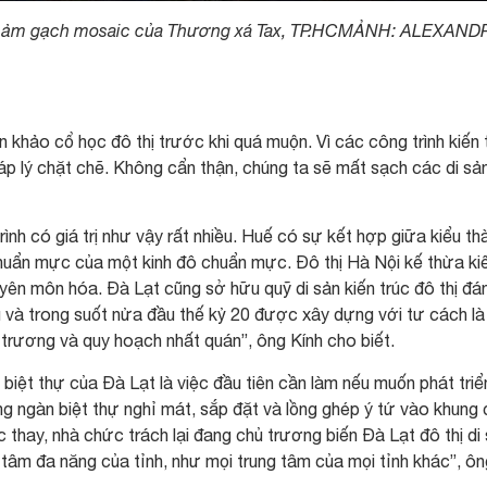
à thảm gạch mosaic của Thương xá Tax, TP.HCMẢNH: ALEXAND
khảo cổ học đô thị trước khi quá muộn. Vì các công trình kiến 
áp lý chặt chẽ. Không cẩn thận, chúng ta sẽ mất sạch các di sả
 có giá trị như vậy rất nhiều. Huế có sự kết hợp giữa kiểu th
huẩn mực của một kinh đô chuẩn mực. Đô thị Hà Nội kế thừa ki
ên môn hóa. Đà Lạt cũng sở hữu quỹ di sản kiến trúc đô thị đá
u và trong suốt nửa đầu thế kỷ 20 được xây dựng với tư cách là
 trương và quy hoạch nhất quán”, ông Kính cho biết.
ỹ biệt thự của Đà Lạt là việc đầu tiên cần làm nếu muốn phát triể
àng ngàn biệt thự nghỉ mát, sắp đặt và lồng ghép ý tứ vào khung
thay, nhà chức trách lại đang chủ trương biến Đà Lạt đô thị di 
 tâm đa năng của tỉnh, như mọi trung tâm của mọi tỉnh khác”, ôn