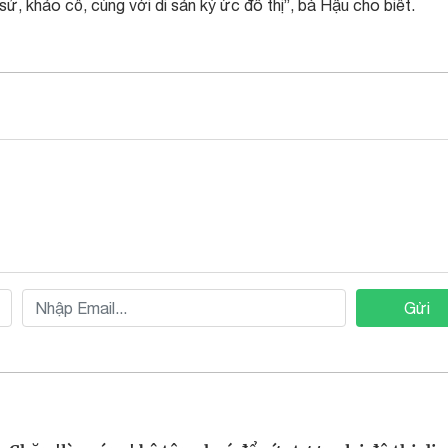
h sử, khảo cổ, cùng với di sản ký ức đô thị”, bà Hậu cho biết.
Gửi