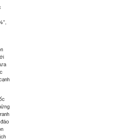
c
%”,
òn
ới
hưa
ợc
 cạnh
uốc
những
tranh
c đáo
ện
ịch