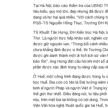
Tại Hà Nội, báo cáo thẩm tra của UBND TP.H
tiêu biểu, quy mô lớn, đẹp nhưng đã được đ
dạng và hư hại quá nhiều. “Với cách chúng 
PGS-TS Nguyễn Hồng Thục, Trường ĐH Kiến
TS Khuất Tân Hưng, ĐH Kiến trúc Hà Nội, 
Thơ. Là người trực tiếp khảo sát, nghiên cứu
được giữ nguyên vẹn. “Trong bối cảnh nhiều 
chưa khẳng định được vị thế, thì Trường Ch
được ghi danh thành một di tích lịch sử văn
bảo tồn”, ông Hưng đặt câu hỏi khi một số 
phần được xác định trùng tu nâng cấp sau nh
Ở Huế, một công trình đang được trùng tu c
học Huế. Bia còn có tên là Đài tưởng niệm
binh sĩ người Pháp và người Việt ở Trung kỳ
thế giới thứ nhất. Điều đáng nói, tư liệu ph
này, trên mặt bia lại không có nội dung. Tro
Viện Văn hóa nghệ thuật quốc gia tại Huế, t