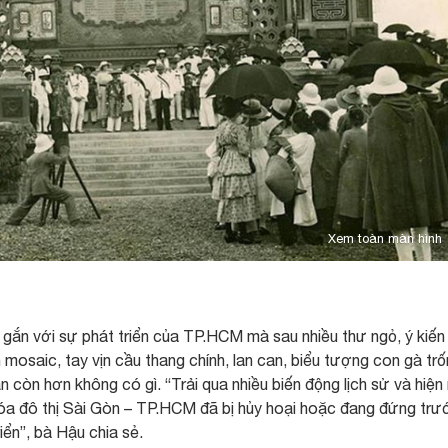
Xem toàn màn hình
 gắn với sự phát triển của TP.HCM mà sau nhiều thư ngỏ, ý kiến
mosaic, tay vịn cầu thang chính, lan can, biểu tượng con gà tr
 còn hơn không có gì. “Trải qua nhiều biến động lịch sử và hiện
n hóa đô thị Sài Gòn – TP.HCM đã bị hủy hoại hoặc đang đứng trư
iển”, bà Hậu chia sẻ.