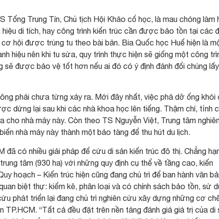
S Tống Trung Tín, Chủ tịch Hội Khảo cổ học, là mau chóng làm 
iệu di tích, hay công trình kiến trúc cần được bảo tồn tại các 
ó cơ hội được trùng tu theo bài bản. Bia Quốc học Huế hiện là m
anh hiệu nên khi tu sửa, quy trình thực hiện sẽ giống một công trì
 sẽ được bảo vệ tốt hơn nếu ai đó có ý định đánh đổi chúng lấy
hông phải chưa từng xảy ra. Mới đây nhất, việc phá dỡ ống khói
dừng lại sau khi các nhà khoa học lên tiếng. Thậm chí, tỉnh 
hóa cho nhà máy này. Còn theo TS Nguyễn Việt, Trung tâm nghiê
iến nhà máy này thành một bảo tàng để thu hút du lịch.
đã có nhiều giải pháp để cứu di sản kiến trúc đô thị. Chẳng hạn
rung tâm (930 ha) với những quy định cụ thể về tầng cao, kiến
uy hoạch – Kiến trúc hiện cũng đang chủ trì để ban hành văn bả
quan biệt thự: kiểm kê, phân loại và có chính sách bảo tồn, sử 
cứu phát triển lại đang chủ trì nghiên cứu xây dựng những cơ chế
n TP.HCM. “Tất cả đều đặt trên nền tảng đánh giá giá trị của di