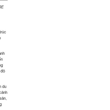
RE
trúc
n
ành
ến
ng
 đô
n du
 cảnh
sản,
g