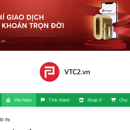
Việt Nam
Tỉnh thành
Shop V
Chợ
đô thị