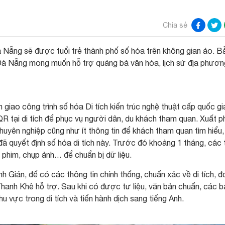
Chia sẻ
à Nẵng sẽ được tuổi trẻ thành phố số hóa trên không gian ảo. B
à Nẵng mong muốn hỗ trợ quảng bá văn hóa, lịch sử địa phươn
iao công trình số hóa Di tích kiến trúc nghệ thuật cấp quốc gi
 tại di tích để phục vụ người dân, du khách tham quan. Xuất p
huyên nghiệp cũng như ít thông tin để khách tham quan tìm hiểu,
 quyết định số hóa di tích này. Trước đó khoảng 1 tháng, các 
y phim, chụp ảnh… để chuẩn bị dữ liệu.
 Gián, để có các thông tin chính thống, chuẩn xác về di tích, đ
hanh Khê hỗ trợ. Sau khi có được tư liệu, văn bản chuẩn, các b
u vực trong di tích và tiến hành dịch sang tiếng Anh.