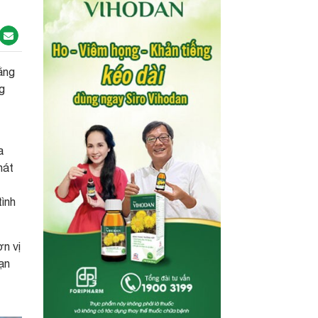
ằng
g
a
hát
tình
ơn vị
ạn