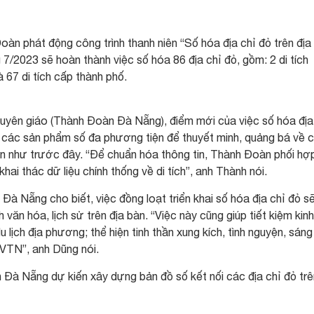
n phát động công trình thanh niên “Số hóa địa chỉ đỏ trên địa
7/2023 sẽ hoàn thành việc số hóa 86 địa chỉ đỏ, gồm: 2 di tích
à 67 di tích cấp thành phố.
yên giáo (Thành Đoàn Đà Nẵng), điểm mới của việc số hóa địa
n các sản phẩm số đa phương tiện để thuyết minh, quảng bá về 
 bản như trước đây. “Để chuẩn hóa thông tin, Thành Đoàn phối hợ
i thác dữ liệu chính thống về di tích”, anh Thành nói.
 Nẵng cho biết, việc đồng loạt triển khai số hóa địa chỉ đỏ s
 văn hóa, lịch sử trên địa bàn. “Việc này cũng giúp tiết kiệm kinh
 lịch địa phương; thể hiện tinh thần xung kích, tình nguyện, sáng
ĐVTN”, anh Dũng nói.
 Đà Nẵng dự kiến xây dựng bản đồ số kết nối các địa chỉ đỏ trê