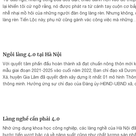
lại khiến tôi cứ ngỡ rằng, nó được phát ra từ cánh tay cuộn cơ bắ
nhễ nhại mồ hôi của những người đàn ông làng rèn. Nhưng không,
làng rèn Tiến Lộc này, phụ nữ cũng gánh vác công việc mà những
tưởng chỉ dành cho đám mày râu. Từ đôi bàn tay cầm búa của cá
các chị, từng sản phẩm rèn thủ công ra đời đem lại những giá trị c
cuộc sống.
Ngôi làng 4.0 tại Hà Nội
Với quyết tâm phấn đấu hoàn thành xã đạt chuẩn nông thôn mới k
mẫu giai đoạn 2021-2025 vào cuối năm 2022, Ban chỉ đạo xã Dươ
Xá, huyện Gia Lâm đã quyết định xây dựng ít nhất 01 mô hình Thô
thông minh. Hưởng ứng sự chỉ đạo của Đảng ủy-HĐND-UBND xã, 
bộ và nhân dân thôn Thuận Quang đã chủ động đăng ký xây dựn
hình Thôn thông minh đầu tiên của xã đồng thời đề xuất xây dựng
Làng nghề chế biến nông sản tại thôn. Thôn Thuận Quang, xã Dư
Xá, Gia Lâm, Hà Nội - một làng quê nông thôn yên bình như bao là
quê khác nhưng đã có sự thay da đổi thịt khi ứng dụng công nghệ
Làng nghề cần phải 4.0
cuộc sống hàng ngày của bà con nông dân.
Nhờ ứng dụng khoa học công nghiệp, các làng nghề của Hà Nội đ
bước tiến vượt bậc cả về năng suất cũng như chất lượng sản ph