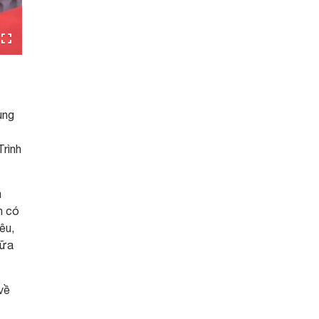
ụng
Trình
m
n có
êu,
iữa
về