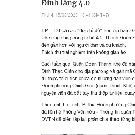
Đình làng 4.0
Thứ 4, 15/03/2023, 10:43 (GMT+7)
TP - Tất cả các “địa chỉ đỏ” trên địa bàn Đ
việc ứng dụng công nghệ 4.0, Thành Đoàn Đ
đến gần hơn với người dân và du khách.
Thích thú trải nghiệm trên không gian ảo
Cuối tuần qua, Quận Đoàn Thanh Khê đã bàn g
Đình Thạc Gián cho địa phương và gắn mã QR
từ thực tế di tích chưa có hướng dẫn viên c
Đoàn phường Chính Gián (quận Thanh Khê) đã
nguyện viên đã bắt tay thu thập tư liệu, qua
Theo anh Lê Trình, Bí thư Đoàn phường Chính
đã liên hệ Phòng Văn hóa - Thông tin quận T
ĐVTN đã biên tập lại, phân chia theo từng kh