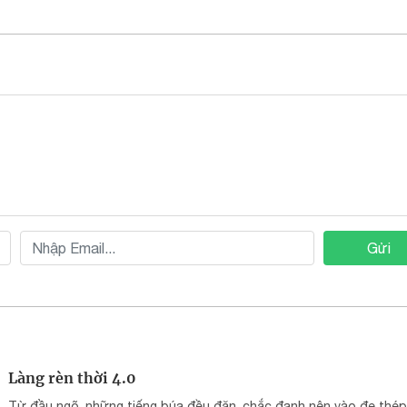
Gửi
Làng rèn thời 4.0
Từ đầu ngõ, những tiếng búa đều đặn, chắc đanh nện vào đe thép