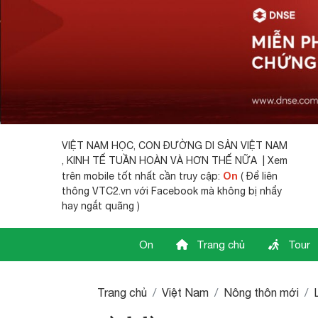
VIỆT NAM HỌC,
CON ĐƯỜNG DI SẢN VIỆT NAM
, KINH TẾ TUẦN HOÀN VÀ HƠN THẾ NỮA | Xem
On
trên mobile tốt nhất cần truy cập:
( Để liên
thông VTC2.vn với Facebook mà không bị nhẩy
hay ngắt quãng )
On
Trang chủ
Tour
Trang chủ
Việt Nam
Nông thôn mới