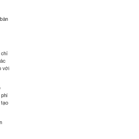
 bàn
 chỉ
các
p với
ẽ
 phí
 tạo
n