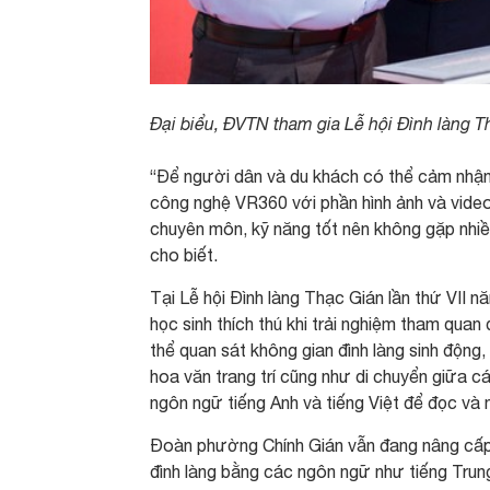
Đại biểu, ĐVTN tham gia Lễ hội Đình làng T
“Để người dân và du khách có thể cảm nhận r
công nghệ VR360 với phần hình ảnh và vide
chuyên môn, kỹ năng tốt nên không gặp nhiều 
cho biết.
Tại Lễ hội Đình làng Thạc Gián lần thứ VII
học sinh thích thú khi trải nghiệm tham qua
thể quan sát không gian đình làng sinh động
hoa văn trang trí cũng như di chuyển giữa c
ngôn ngữ tiếng Anh và tiếng Việt để đọc và 
Đoàn phường Chính Gián vẫn đang nâng cấp d
đình làng bằng các ngôn ngữ như tiếng Trung