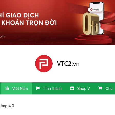
Việt Nam
Tỉnh thành
Shop V
Chợ
Làng 4.0