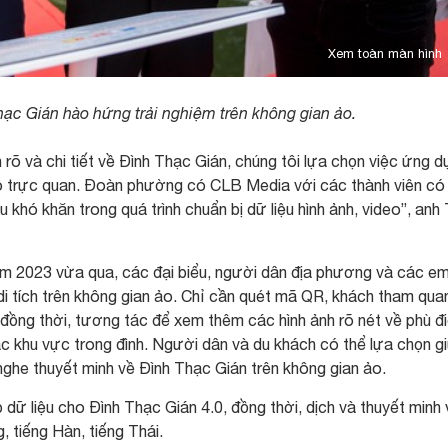
Xem toàn màn hình
hạc Gián hào hứng trải nghiệm trên không gian ảo.
õ và chi tiết về Đình Thạc Gián, chúng tôi lựa chọn việc ứng d
o trực quan. Đoàn phường có CLB Media với các thành viên có
khó khăn trong quá trình chuẩn bị dữ liệu hình ảnh, video”, anh 
 năm 2023 vừa qua, các đại biểu, người dân địa phương và các e
n di tích trên không gian ảo. Chỉ cần quét mã QR, khách tham qua
, đồng thời, tương tác để xem thêm các hình ảnh rõ nét về phù đi
ác khu vực trong đình. Người dân và du khách có thể lựa chọn g
nghe thuyết minh về Đình Thạc Gián trên không gian ảo.
ữ liệu cho Đình Thạc Gián 4.0, đồng thời, dịch và thuyết minh 
, tiếng Hàn, tiếng Thái.