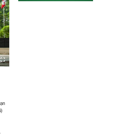
oạn
ũ)