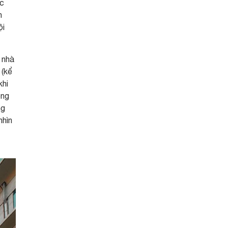
ác
h
ội
 nhà
 (kể
khi
ông
ng
nhìn