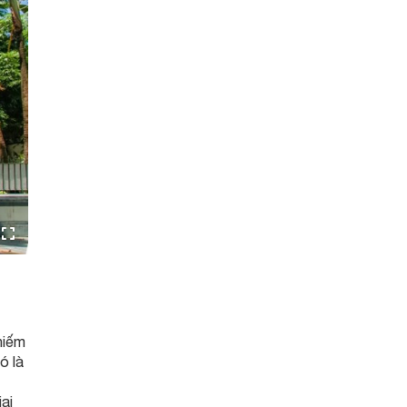
chiếm
ó là
iai