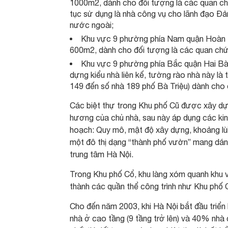
1000m2, dành cho đối tượng là các quan c
tục sử dụng là nhà công vụ cho lãnh đạo Đả
nước ngoài;
Khu vực 9 phường phía Nam quận Hoàn Ki
600m2, dành cho đối tượng là các quan chứ
Khu vực 9 phường phía Bắc quận Hai Bà
dựng kiểu nhà liên kế, tường rào nhà này là 
149 đến số nhà 189 phố Bà Triệu) dành cho 
Các biệt thự trong Khu phố Cũ được xây d
hương của chủ nhà, sau này áp dụng các kinh 
hoạch: Quy mô, mật độ xây dựng, khoảng lù
một đô thị dạng “thành phố vườn” mang dáng
trung tâm Hà Nội.
Trong Khu phố Cổ, khu làng xóm quanh khu v
thành các quần thể công trình như Khu phố 
Cho đến năm 2003, khi Hà Nội bắt đầu triển
nhà ở cao tầng (9 tầng trở lên) và 40% nhà 