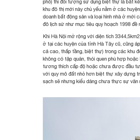
phố) thì đối tượng sử dụng biệt thự là bất 
khu đô thị mới này chủ yếu nằm ở các huyện
doanh bất động sản và loại hình nhà ở mới c
đô lịch sử như mục tiêu quy hoạch 1998 đề r
Khi Hà Nội mở rộng với diện tích 3344,5km2
ở tại các huyện của tỉnh Hà Tây cũ, cũng áp
cả cao, thấp tầng, biệt thự) trong các khu 
không có tập quán, thói quen phù hợp hoặc k
tương thích cấp độ hoặc chưa được đầu tư 
với quy mô đất nhỏ hơn biệt thự xây dựng t
sạch sẽ nhưng kiểu dáng chưa thực sự văn 