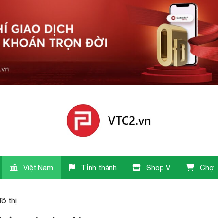
Việt Nam
Tỉnh thành
Shop V
Chợ
đô thị