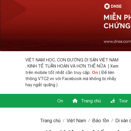
VIỆT NAM HỌC,
CON ĐƯỜNG DI SẢN VIỆT NAM
, KINH TẾ TUẦN HOÀN VÀ HƠN THẾ NỮA | Xem
On
trên mobile tốt nhất cần truy cập:
( Để liên
thông VTC2.vn với Facebook mà không bị nhẩy
hay ngắt quãng )
On
Trang chủ
Tour
Trang chủ
Việt Nam
Bảo tồn
Di sản 