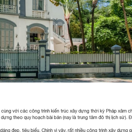
thự cùng với các công trình kiến trúc xây dựng thời kỳ Pháp xâm 
dựng theo quy hoạch bài bản (nay là trung tâm đô thị lịch sử). Đ
dáng đẹp, tiêu biểu. Chính vì vậy, rất nhiều công trình xây dựng g