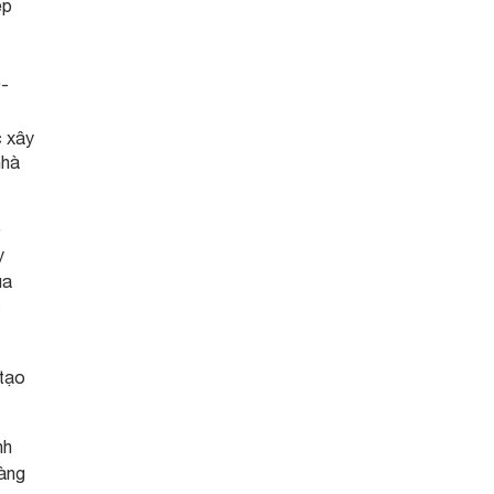
ếp
0-
c xây
nhà
ê
y
ủa
c
 tạo
nh
hàng