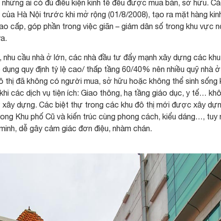
kể những ai có đủ điều kiện kinh tế đều được mua bán, sở hữu. C
 của Hà Nội trước khi mở rộng (01/8/2008), tạo ra mặt hàng kin
ao cấp, góp phần trong việc giãn – giảm dân số trong khu vực n
a.
, nhu cầu nhà ở lớn, các nhà đầu tư đẩy mạnh xây dựng các khu
 dụng quy định tỷ lệ cao/ thấp tầng 60/40% nên nhiều quỹ nhà ở
đô thị đã không có người mua, sở hữu hoặc không thể sinh sống 
hi các dịch vụ tiện ích: Giao thông, hạ tầng giáo dục, y tế… kh
xây dựng. Các biệt thự trong các khu đô thị mới được xây dự
rong Khu phố Cũ và kiến trúc cùng phong cách, kiểu dáng…, tuy 
minh, dễ gây cảm giác đơn điệu, nhàm chán.