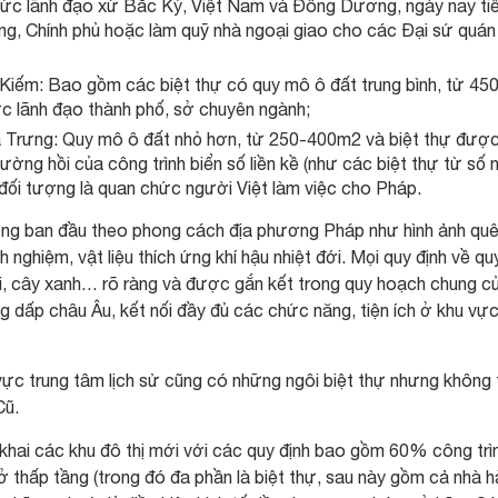
hức lãnh đạo xứ Bắc Kỳ, Việt Nam và Đông Dương, ngày nay ti
ng, Chính phủ hoặc làm quỹ nhà ngoại giao cho các Đại sứ quán
ếm: Bao gồm các biệt thự có quy mô ô đất trung bình, từ 45
c lãnh đạo thành phố, sở chuyên ngành;
 Trưng: Quy mô ô đất nhỏ hơn, từ 250-400m2 và biệt thự đượ
tường hồi của công trình biển số liền kề (như các biệt thự từ số 
đối tượng là quan chức người Việt làm việc cho Pháp.
ựng ban đầu theo phong cách địa phương Pháp như hình ảnh qu
nghiệm, vật liệu thích ứng khí hậu nhiệt đới. Mọi quy định về qu
i, cây xanh… rõ ràng và được gắn kết trong quy hoạch chung c
 dấp châu Âu, kết nối đầy đủ các chức năng, tiện ích ở khu vự
ực trung tâm lịch sử cũng có những ngôi biệt thự nhưng không
Cũ.
 khai các khu đô thị mới với các quy định bao gồm 60% công trì
ở thấp tầng (trong đó đa phần là biệt thự, sau này gồm cả nhà 