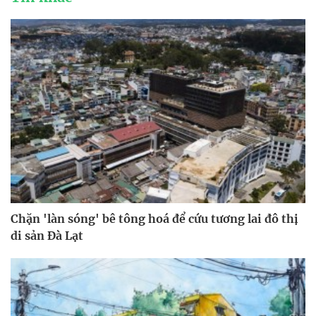
Chặn 'làn sóng' bê tông hoá để cứu tương lai đô thị
di sản Đà Lạt