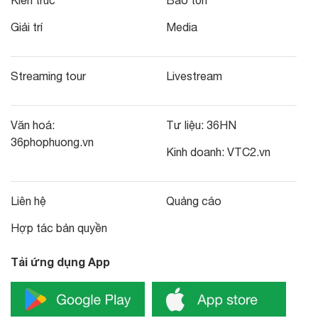
Kiến trúc
Bảo tồn
Giải trí
Media
Streaming tour
Livestream
Văn hoá:
Tư liệu:
36HN
36phophuong.vn
Kinh doanh:
VTC2.vn
Liên hệ
Quảng cáo
Hợp tác bản quyền
Tải ứng dụng App