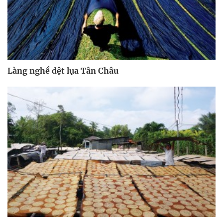
Làng nghề dệt lụa Tân Châu