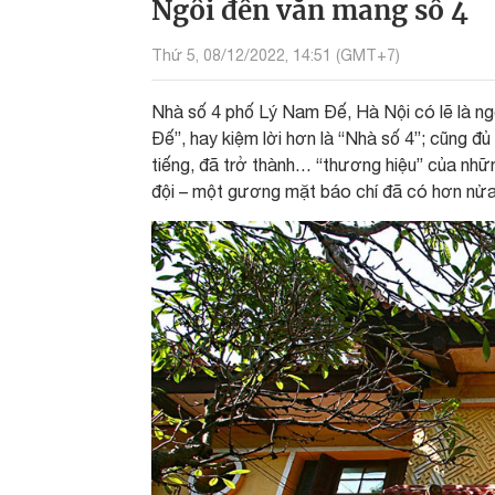
Ngôi đền văn mang số 4
Thứ 5, 08/12/2022, 14:51 (GMT+7)
Nhà số 4 phố Lý Nam Đế, Hà Nội có lẽ là ng
Đế”, hay kiệm lời hơn là “Nhà số 4”; cũng đủ 
tiếng, đã trở thành… “thương hiệu” của nhữ
đội – một gương mặt báo chí đã có hơn nửa 