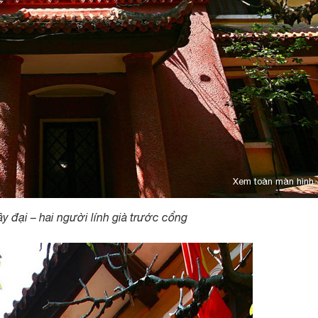
Xem toàn màn hình
y đại – hai người lính già trước cổng