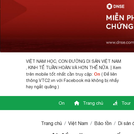
VIỆT NAM HỌC,
CON ĐƯỜNG DI SẢN VIỆT NAM
, KINH TẾ TUẦN HOÀN VÀ HƠN THẾ NỮA | Xem
On
trên mobile tốt nhất cần truy cập:
( Để liên
thông VTC2.vn với Facebook mà không bị nhẩy
hay ngắt quãng )
On
Trang chủ
Tour
Trang chủ
Việt Nam
Bảo tồn
Di sản 