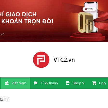
Việt Nam
Tỉnh thành
Shop V
Chợ
đô thị