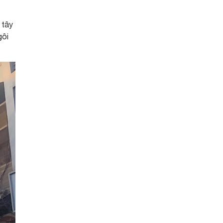
 tây
gôi