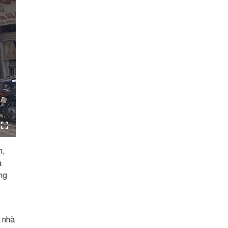
m,
à
ng
g nhà