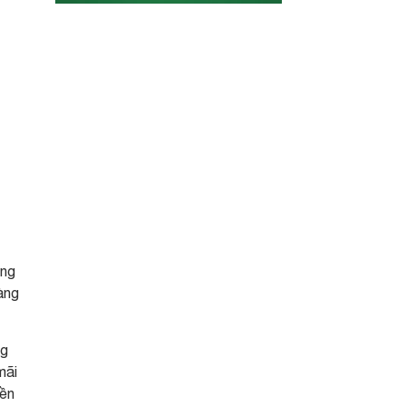
ổng
àng
ng
mãi
đền