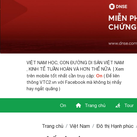
VIỆT NAM HỌC,
CON ĐƯỜNG DI SẢN VIỆT NAM
, KINH TẾ TUẦN HOÀN VÀ HƠN THẾ NỮA | Xem
On
trên mobile tốt nhất cần truy cập:
( Để liên
thông VTC2.vn với Facebook mà không bị nhẩy
hay ngắt quãng )
On
Trang chủ
Tour
Trang chủ
Việt Nam
Đô thị Hạnh phúc