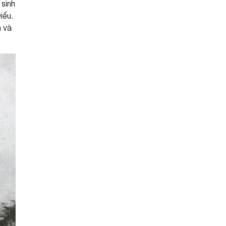
 sinh
iếu.
n và