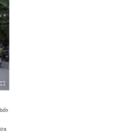
 bốn
cửa