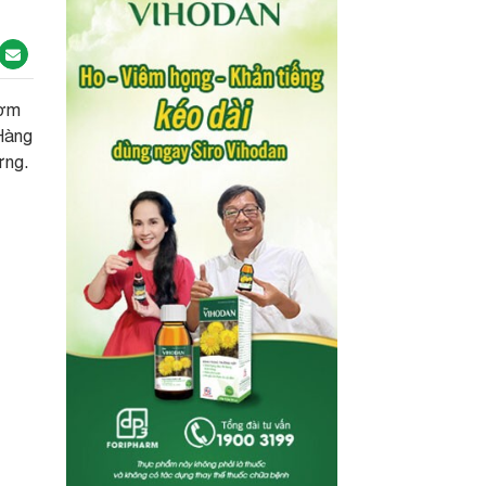
ươm
Hàng
ưng.