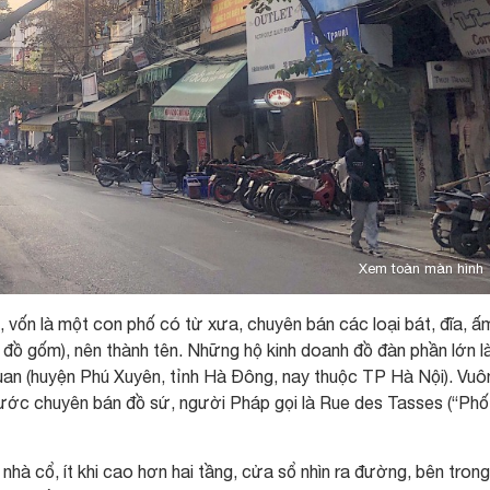
Xem toàn màn hình
 vốn là một con phố có từ xưa, chuyên bán các loại bát, đĩa, ấ
à đồ gốm), nên thành tên. Những hộ kinh doanh đồ đàn phần lớn l
n (huyện Phú Xuyên, tỉnh Hà Đông, nay thuộc TP Hà Nội). Vuô
rước chuyên bán đồ sứ, người Pháp gọi là Rue des Tasses (“Phố
à cổ, ít khi cao hơn hai tầng, cửa sổ nhìn ra đường, bên tron