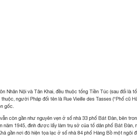
ôn Nhân Nội và Tân Khai, đều thuộc tổng Tiền Túc (sau đổi là t
huộc, người Pháp đổi tên là Rue Vieille des Tasses (“Phố cũ H
ên gốc.
 vẫn còn gần như nguyên vẹn ở số nhà 33 phố Bát Đàn, bên tro
n năm 1945, đình được lấy làm trụ sở của tổ dân phố Bát Đàn, 
há gần nơi đó hiện tọa lạc ở số nhà 84 phố Hàng Bồ một ngôi 