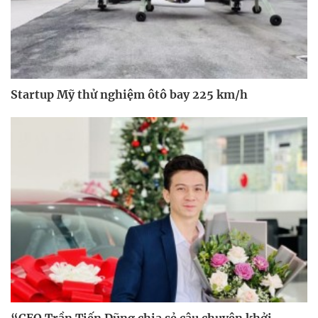
Startup Mỹ thử nghiệm ôtô bay 225 km/h
“CEO Trần Tiến Dũng chia sẻ câu chuyện khởi