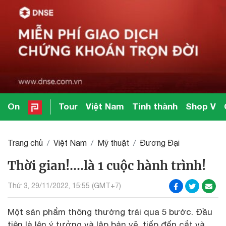
On
Tour
Việt Nam
Tỉnh thành
Shop V
Trang chủ
Việt Nam
Mỹ thuật
Đương Đại
Thời gian!….là 1 cuộc hành trình!
Thứ 3, 29/11/2022, 15:55 (GMT+7)
Một sản phẩm thông thường trải qua 5 bước. Đầu
tiên là lên ý tưởng và lập bản vẽ, tiếp đến cắt và