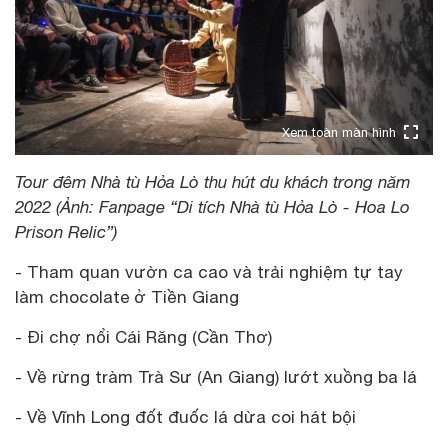
Xem toàn màn hình
Tour đêm Nhà tù Hỏa Lò thu hút du khách trong năm
2022 (Ảnh: Fanpage “Di tích Nhà tù Hỏa Lò - Hoa Lo
Prison Relic”)
- Tham quan vườn ca cao và trải nghiệm tự tay
làm chocolate ở Tiền Giang
- Đi chợ nổi Cái Răng (Cần Thơ)
- Về rừng tràm Trà Sư (An Giang) lướt xuồng ba lá
- Về Vĩnh Long đốt đuốc lá dừa coi hát bội