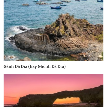
Gành Đá Đĩa (hay Ghềnh Đá Đĩa)