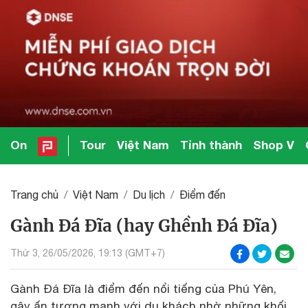
On
Tour
Việt Nam
Tỉnh thành
Shop V
Trang chủ
Việt Nam
Du lịch
Điểm đến
Gành Đá Đĩa (hay Ghềnh Đá Đĩa)
Thứ 3, 26/05/2026, 19:13 (GMT+7)
Gành Đá Đĩa là điểm đến nổi tiếng của Phú Yên,
gây ấn tượng mạnh với du khách nhờ những khối