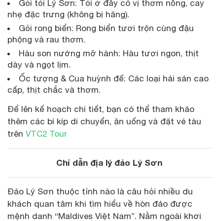
Gỏi tỏi Lý Sơn: Tỏi ở đây có vị thơm nồng, cay
nhẹ đặc trưng (không bị hăng).
Gỏi rong biển: Rong biển tươi trộn cùng đậu
phộng và rau thơm.
Hàu son nướng mỡ hành: Hàu tươi ngon, thịt
dày và ngọt lịm.
Ốc tượng & Cua huỳnh đế: Các loại hải sản cao
cấp, thịt chắc và thơm.
Để lên kế hoạch chi tiết, bạn có thể tham khảo
thêm các bí kíp di chuyển, ăn uống và đặt vé tàu
trên
VTC2 Tour
Chỉ dẫn địa lý đảo Lý Sơn
Đảo Lý Sơn thuộc tỉnh nào là câu hỏi nhiều du
khách quan tâm khi tìm hiểu về hòn đảo được
mệnh danh “Maldives Việt Nam”. Nằm ngoài khơi