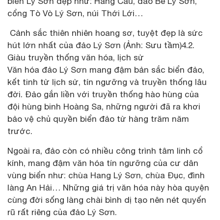
biển Lý Sơn đẹp như: Hang Câu, đảo Bé Lý Sơn,
cổng Tò Vò Lý Sơn, núi Thới Lới…
Cảnh sắc thiên nhiên hoang sơ, tuyệt đẹp là sức
hút lớn nhất của đảo Lý Sơn (Ảnh: Sưu tầm)4.2.
Giàu truyền thống văn hóa, lịch sử
Văn hóa đảo Lý Sơn mang đậm bản sắc biển đảo,
kết tinh từ lịch sử, tín ngưỡng và truyền thống lâu
đời. Đảo gắn liền với truyền thống hào hùng của
đội hùng binh Hoàng Sa, những người đã ra khơi
bảo vệ chủ quyền biển đảo từ hàng trăm năm
trước.
Ngoài ra, đảo còn có nhiều công trình tâm linh cổ
kính, mang đậm văn hóa tín ngưỡng của cư dân
vùng biển như: chùa Hang Lý Sơn, chùa Đục, đình
làng An Hải… Những giá trị văn hóa này hòa quyện
cùng đời sống làng chài bình dị tạo nên nét quyến
rũ rất riêng của đảo Lý Sơn.