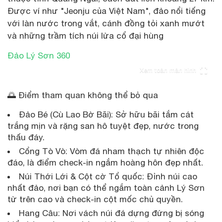
Được ví như "Jeonju của Việt Nam", đảo nổi tiếng
với làn nước trong vắt, cánh đồng tỏi xanh mướt
và những trầm tích núi lửa cổ đại hùng
Đảo Lý Sơn 360
Xem toàn màn hình
🌅 Điểm tham quan không thể bỏ qua
Đảo Bé (Cù Lao Bờ Bãi): Sở hữu bãi tắm cát
trắng mịn và rặng san hô tuyệt đẹp, nước trong
thấu đáy.
Cổng Tò Vò: Vòm đá nham thạch tự nhiên độc
đáo, là điểm check-in ngắm hoàng hôn đẹp nhất.
Núi Thới Lới & Cột cờ Tổ quốc: Đỉnh núi cao
nhất đảo, nơi bạn có thể ngắm toàn cảnh Lý Sơn
từ trên cao và check-in cột mốc chủ quyền.
Hang Câu: Nơi vách núi đá dựng đứng bị sóng