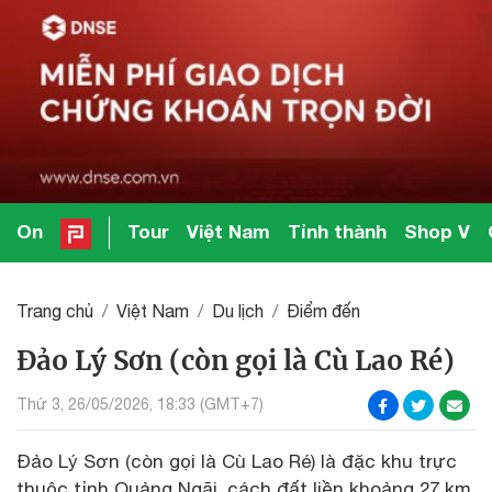
On
Tour
Việt Nam
Tỉnh thành
Shop V
Trang chủ
Việt Nam
Du lịch
Điểm đến
Đảo Lý Sơn (còn gọi là Cù Lao Ré)
Thứ 3, 26/05/2026, 18:33 (GMT+7)
Đảo Lý Sơn (còn gọi là Cù Lao Ré) là đặc khu trực
thuộc tỉnh Quảng Ngãi, cách đất liền khoảng 27 km.