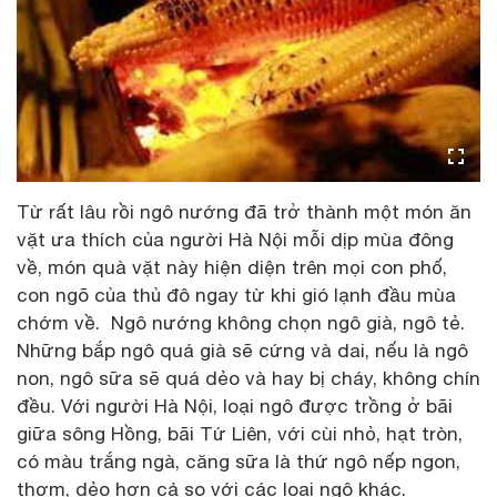
Từ rất lâu rồi ngô nướng đã trở thành một món ăn
vặt ưa thích của người Hà Nội mỗi dịp mùa đông
về, món quà vặt này hiện diện trên mọi con phố,
con ngõ của thủ đô ngay từ khi gió lạnh đầu mùa
chớm về. Ngô nướng không chọn ngô già, ngô tẻ.
Những bắp ngô quá già sẽ cứng và dai, nếu là ngô
non, ngô sữa sẽ quá dẻo và hay bị cháy, không chín
đều. Với người Hà Nội, loại ngô được trồng ở bãi
giữa sông Hồng, bãi Tứ Liên, với cùi nhỏ, hạt tròn,
có màu trắng ngà, căng sữa là thứ ngô nếp ngon,
thơm, dẻo hơn cả so với các loại ngô khác.