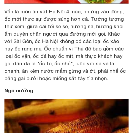
Vốn là món ăn vặt Hà Nội 4 mùa, nhưng vào đông,
ốc mới thực sự được sủng hơn cả. Tưởng tượng
thử xem, giữa cái tối se se, hương sả, hương khói
ấm quyện chân người qua đường mời gọi. Khác
với Sài Gòn, ốc Hà Nội không có các loại ốc xào
hay ốc rang me. Ốc chuẩn vị Thủ đô bao gồm các
loại ốc vặn, ốc đá hay ốc mít, mà thực khách hay
gọi dân dã là "ốc to, ốc nhỏ", luộc với sả và lá
chanh, ăn kèm nước mắm gừng và ớt, phải nhể ốc
bằng gai bưởi hoặc miếng sắt tây tỉa nhọn.
Ngô nướng