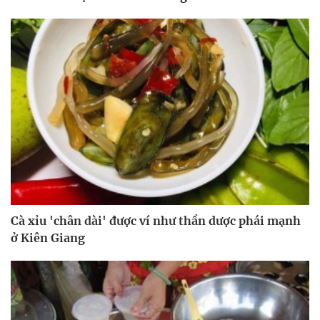
Cà xỉu 'chân dài' được ví như thần dược phái mạnh
ở Kiên Giang