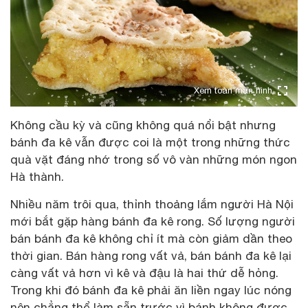
Xem toàn màn hình
Không cầu kỳ và cũng không quá nổi bật nhưng
bánh đa kê vẫn được coi là một trong những thức
quà vặt đáng nhớ trong số vô vàn những món ngon
Hà thành.
Nhiều năm trôi qua, thỉnh thoảng lắm người Hà Nội
mới bắt gặp hàng bánh đa kê rong. Số lượng người
bán bánh đa kê không chỉ ít mà còn giảm dần theo
thời gian. Bán hàng rong vất vả, bán bánh đa kê lại
càng vất vả hơn vì kê và đậu là hai thứ dễ hỏng.
Trong khi đó bánh đa kê phải ăn liền ngay lúc nóng
nên chẳng thể làm sẵn trước vì bánh không được