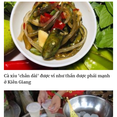
Cà xỉu 'chân dài' được ví như thần dược phái mạnh
ở Kiên Giang