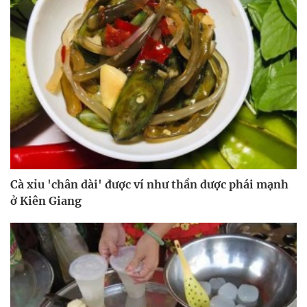
Cà xỉu 'chân dài' được ví như thần dược phái mạnh
ở Kiên Giang