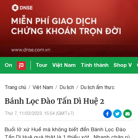
On
Tour
Việt Nam
Tỉnh thành
Shop V
Trang chủ
Việt Nam
Du lịch
Du lịch ẩm thực
Bánh Lọc Đào Tấn Dì Huệ 2
Thứ 7, 11/03/2023, 15:54 (GMT+7)
Buổi lỡ xứ Huế mà không biết đến Bánh Lọc Đào
Tấn Dì Huệ quả thật là 1 thiếu xót . Nhanh chân rủ