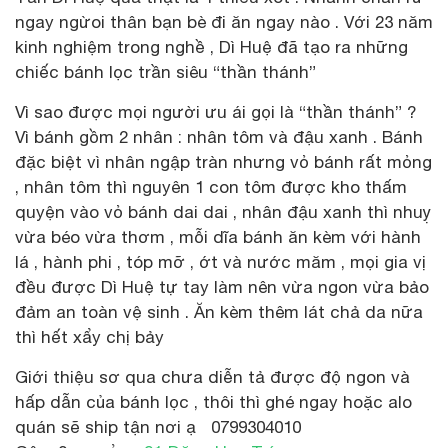
ngay ngừoi thân bạn bè đi ăn ngay nào . Với 23 năm
kinh nghiệm trong nghề , Dì Huệ đã tạo ra những
chiếc bánh lọc trần siêu “thần thánh”
Vì sao được mọi người ưu ái gọi là “thần thánh” ?
Vì bánh gồm 2 nhân : nhân tôm và đậu xanh . Bánh
đặc biệt vì nhân ngập tràn nhưng vỏ bánh rất mỏng
, nhân tôm thì nguyên 1 con tôm được kho thấm
quyện vào vỏ bánh dai dai , nhân đậu xanh thì nhuỵ
vừa béo vừa thơm , mỗi dĩa bánh ăn kèm với hành
lá , hành phi , tóp mỡ , ớt và nước măm , mọi gia vị
đều được Dì Huệ tự tay làm nên vừa ngon vừa bảo
đảm an toàn vệ sinh . Ăn kèm thêm lát chả da nữa
thì hết xẩy chị bảy
Giới thiệu sơ qua chưa diễn tả được độ ngon và
hấp dẫn của bánh lọc , thôi thì ghé ngay hoặc alo
quán sẽ ship tận nơi ạ 0799304010