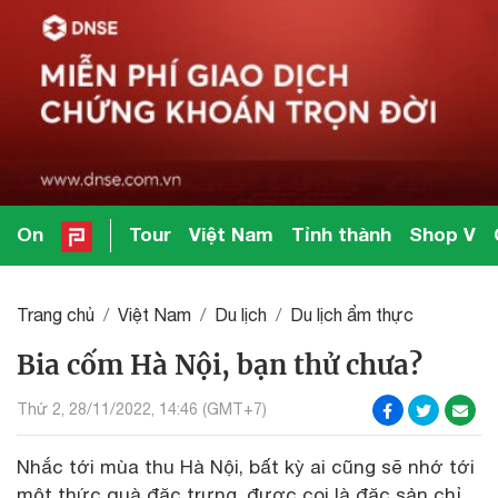
On
Tour
Việt Nam
Tỉnh thành
Shop V
Trang chủ
Việt Nam
Du lịch
Du lịch ẩm thực
Bia cốm Hà Nội, bạn thử chưa?
Thứ 2, 28/11/2022, 14:46 (GMT+7)
Nhắc tới mùa thu Hà Nội, bất kỳ ai cũng sẽ nhớ tới
một thức quà đặc trưng, được coi là đặc sản chỉ