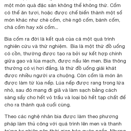
một món quà đặc sản không thể không thử. Cốm
có thể ăn tươi, hoặc được chế biến thành một số
món khác như chè cốm, chè ngô cốm, bánh cốm,
chả cốm hay xôi cốm...
Bia cốm ra đời là kết quả của cả một quá trình
nghiên cứu và thử nghiệm. Bia là một thứ đồ uống
có cồn, thường được tạo ra bởi sự kết hợp chính
giữa gạo và lúa mạch, được nấu lên men. Bia thông
thường có vị hơi đắng, là thứ đồ uống giải khát
được nhiều người ưa chuộng. Còn cốm là món ăn
được làm từ lúa nếp. Lúa nếp được rang trong lửa
nhỏ, sau đó mang đi giã và làm sạch bằng cách
sàng sẩy cho hết vỏ trấu và loại bỏ hết tạp chất để
cho ra thành quả cuối cùng.
Theo các nghệ nhân bia được làm theo phương
pháp làm thủ công với quá trình lên men và thanh
trùng tự nhiên nên thời gian bảo quản ngắn. Nhưng